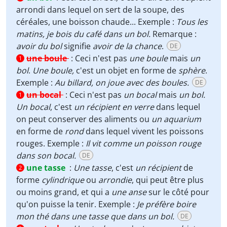
arrondi dans lequel on sert de la soupe, des
céréales, une boisson chaude... Exemple :
Tous les
matins, je bois du café dans un bol.
Remarque :
avoir du bol
signifie
avoir de la chance
.
DE
une boule
:
Ceci n'est pas
une boule
mais
un
1
bol
.
Une boule,
c'est un objet en forme de
sphère
.
Exemple :
Au billard, on joue avec des boules.
DE
un bocal
:
Ceci n'est pas
un bocal
mais
un bol.
1
Un bocal
, c'est
un récipient en verre
dans lequel
on peut conserver des aliments ou
un aquarium
en forme de
rond
dans lequel vivent les poissons
rouges. Exemple :
Il vit comme un poisson rouge
dans son bocal.
DE
une tasse
:
Une tasse
, c'est
un récipient
de
2
forme
cylindrique
ou
arrondie
, qui peut être plus
ou moins grand, et qui a
une anse
sur le côté pour
qu'on puisse la tenir. Exemple :
Je préfère boire
mon thé dans une tasse que dans un bol.
DE