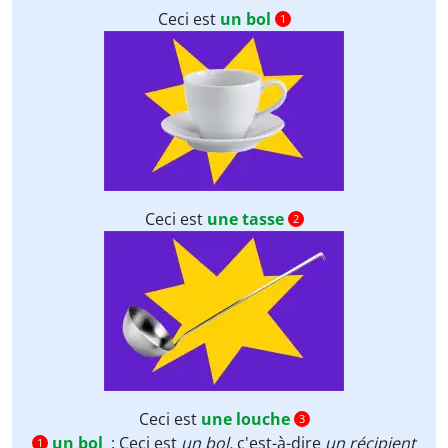
Ceci est
un bol
1
Ceci est
une tasse
2
Ceci est
une louche
3
un bol
:
Ceci est
un bol,
c'est-à-dire
un récipient
1