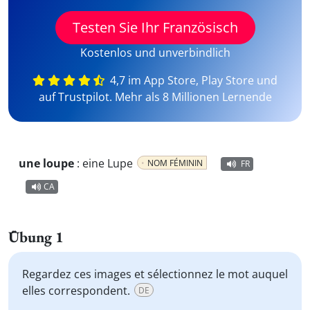
Testen Sie Ihr Französisch
Kostenlos und unverbindlich
4,7 im App Store, Play Store und
auf Trustpilot. Mehr als 8 Millionen Lernende
une loupe
:
eine Lupe
NOM FÉMININ
FR
CA
Übung 1
Regardez ces images et sélectionnez le mot auquel
elles correspondent.
DE