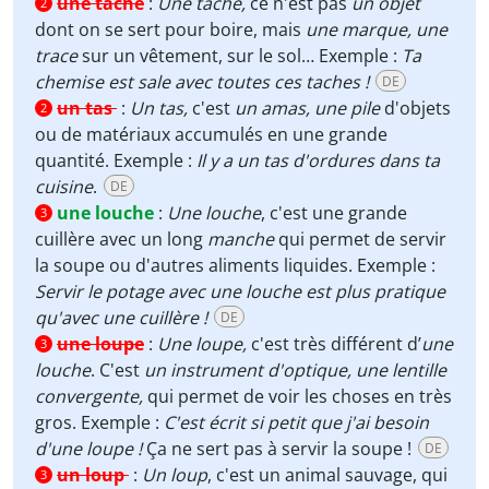
une tache
:
Une tache,
ce n'est pas
un objet
2
dont on se sert pour boire, mais
une marque, une
trace
sur un vêtement, sur le sol… Exemple :
Ta
chemise est sale avec toutes ces taches !
DE
un tas
:
Un tas,
c'est
un amas, une pile
d'objets
2
ou de matériaux accumulés en une grande
quantité. Exemple :
Il y a un tas d'ordures dans ta
cuisine
.
DE
une louche
:
Une louche
, c'est une grande
3
cuillère avec un long
manche
qui permet de servir
la soupe ou d'autres aliments liquides. Exemple :
Servir le potage avec une louche est plus pratique
qu'avec une cuillère !
DE
une loupe
:
Une loupe,
c'est très différent d’
une
3
louche
. C'est
un instrument d'optique, une lentille
convergente,
qui permet de voir les choses en très
gros. Exemple :
C'est écrit si petit que j'ai besoin
d'une loupe !
Ça ne sert pas à servir la soupe !
DE
un loup
:
Un loup
, c'est un animal sauvage, qui
3