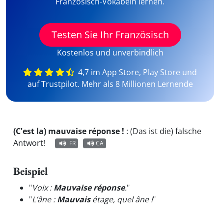
Französisch-Vokabeln lernen.
Testen Sie Ihr Französisch
Kostenlos und unverbindlich
4,7 im App Store, Play Store und
auf Trustpilot. Mehr als 8 Millionen Lernende
(C'est la) mauvaise réponse !
:
(Das ist die) falsche
Antwort!
FR
CA
Beispiel
"
Voix :
Mauvaise réponse
.
"
"
L’âne :
Mauvais
étage, quel âne !
"