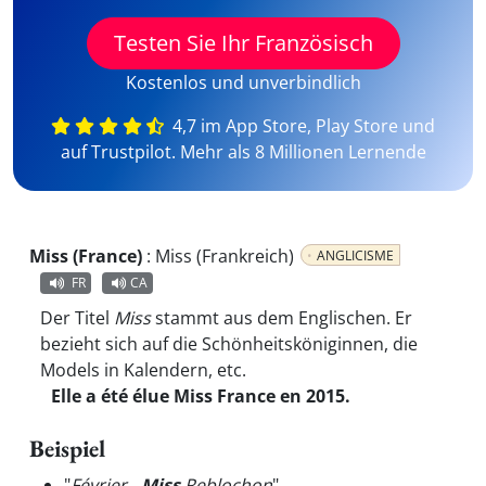
Testen Sie Ihr Französisch
Kostenlos und unverbindlich
4,7 im App Store, Play Store und
auf Trustpilot. Mehr als 8 Millionen Lernende
Miss (France)
:
Miss (Frankreich)
ANGLICISME
FR
CA
Der Titel
Miss
stammt aus dem Englischen. Er
bezieht sich auf die Schönheitsköniginnen, die
Models in Kalendern, etc.
Elle a été élue Miss France en 2015.
Beispiel
"
Février -
Miss
Reblochon
"