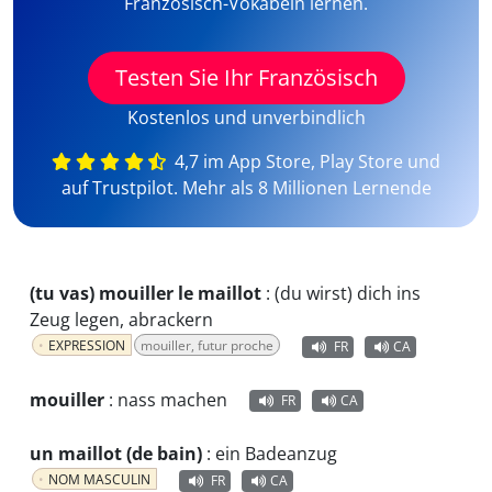
Französisch-Vokabeln lernen.
Testen Sie Ihr Französisch
Kostenlos und unverbindlich
4,7 im App Store, Play Store und
auf Trustpilot. Mehr als 8 Millionen Lernende
(tu vas) mouiller le maillot
:
(du wirst) dich ins
Zeug legen, abrackern
EXPRESSION
mouiller, futur proche
FR
CA
mouiller
:
nass machen
FR
CA
un maillot (de bain)
:
ein Badeanzug
NOM MASCULIN
FR
CA