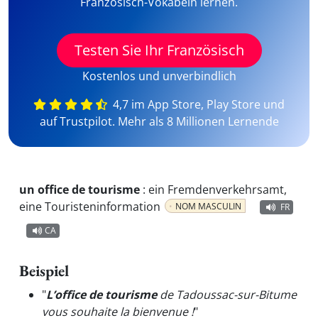
Französisch-Vokabeln lernen.
Testen Sie Ihr Französisch
Kostenlos und unverbindlich
4,7 im App Store, Play Store und
auf Trustpilot. Mehr als 8 Millionen Lernende
un office de tourisme
:
ein Fremdenverkehrsamt,
eine Touristeninformation
NOM MASCULIN
FR
CA
Beispiel
"
L’office de tourisme
de Tadoussac-sur-Bitume
vous souhaite la bienvenue !
"