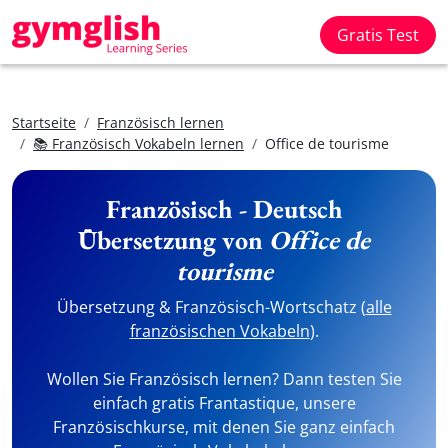
Gratis Test
Startseite
Französisch lernen
📚 Französisch Vokabeln lernen
Office de tourisme
Französisch - Deutsch
Übersetzung von
Office de
tourisme
Übersetzung & Französisch-Wortschatz (
alle
französischen Vokabeln
).
Wollen Sie Französisch lernen? Dann testen Sie
einfach gratis Frantastique, unsere
Französischkurse, mit denen Sie ganz einfach