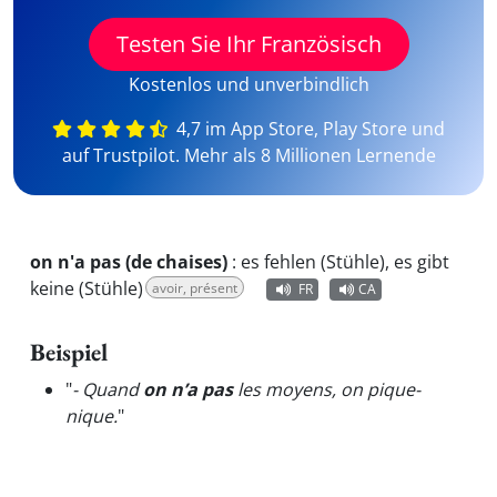
Testen Sie Ihr Französisch
Kostenlos und unverbindlich
4,7 im App Store, Play Store und
auf Trustpilot. Mehr als 8 Millionen Lernende
on n'a pas (de chaises)
:
es fehlen (Stühle), es gibt
keine (Stühle)
avoir, présent
FR
CA
Beispiel
"
- Quand
on n’a pas
les moyens, on pique-
nique.
"