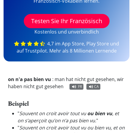
Französisch-Vokabeln lernen.
Testen Sie Ihr Französisch
Kostenlos und unverbindlich
4,7 im App Store, Play Store und
auf Trustpilot. Mehr als 8 Millionen Lernende
on n'a pas bien vu
:
man hat nicht gut gesehen, wir
haben nicht gut gesehen
FR
CA
Beispiel
"
Souvent on croit avoir tout vu
ou bien vu
, et
on s’aperçoit qu’on n’a pas bien vu.
"
"
Souvent on croit avoir tout vu ou bien vu, et on