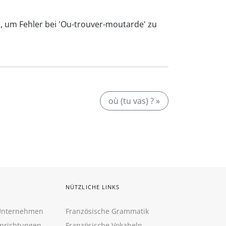
p, um Fehler bei 'Ou-trouver-moutarde' zu
où (tu vas) ? »
NÜTZLICHE LINKS
 Unternehmen
Französische Grammatik
inrichtungen
Französische Vokabeln