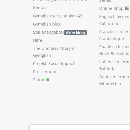
Series
Kontakt
Online-Shop 🛍
Gymglish verschenken
🎁
Englisch lerne
California
Gymglish blog
Französisch ler
Stellenangebot
We're hiring
Frantastique
Hilfe
Spanisch lerne
The Unofficial Story of
Hotel Borbollón
Gymglish
Italienisch ler
Projekt 'Social Impact'
Baldoria
Presseraum
Deutsch lernen
Status
Wunderbla