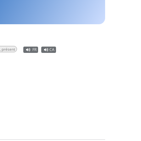
, présent
FR
CA