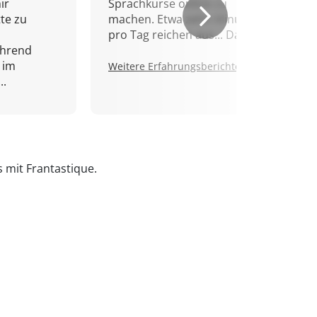
ir
Sprachkurse online zu
tte zu
machen. Etwa zehn Minuten
pro Tag reichen aus... Danke!
ährend
 im
Weitere Erfahrungsberichte.
..
s mit Frantastique.