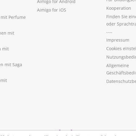
Aimigo for Android
Kooperation
Aimigo for iOS
Finden Sie ei
n mit Perfume
oder Sprachtr
----
nen mit
Impressum
Cookies einste
n mit
Nutzungsbedi
nen mit Saga
Allgemeine
Geschäftsbed
 mit
Datenschutzb