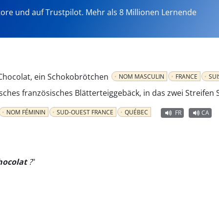
tore und auf Trustpilot. Mehr als 8 Millionen Lernende
 Chocolat, ein Schokobrötchen
NOM MASCULIN
FRANCE
SUI
isches französisches Blätterteiggebäck, in das zwei Streife
NOM FÉMININ
SUD-OUEST FRANCE
QUÉBEC
FR
CA
hocolat
?
"