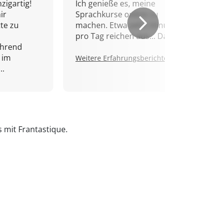
zigartig!
Ich genieße es, meine
ir
Sprachkurse online zu
tte zu
machen. Etwa zehn Minuten
pro Tag reichen aus... Danke!
ährend
 im
Weitere Erfahrungsberichte.
..
s mit Frantastique.