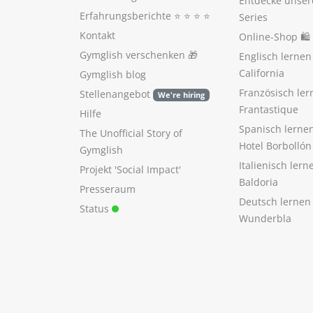
Entdecke unser
Erfahrungsberichte
⭐️ ⭐️ ⭐️ ⭐️
Series
Kontakt
Online-Shop 🛍
Gymglish verschenken
🎁
Englisch lerne
California
Gymglish blog
Französisch ler
Stellenangebot
We're hiring
Frantastique
Hilfe
Spanisch lerne
The Unofficial Story of
Hotel Borbollón
Gymglish
Italienisch ler
Projekt 'Social Impact'
Baldoria
Presseraum
Deutsch lernen
Status
Wunderbla