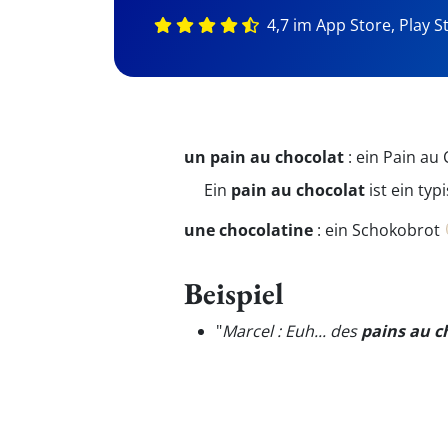
4,7 im App Store, Play S
un pain au chocolat
:
ein Pain au
Ein
pain au chocolat
ist ein typ
une chocolatine
:
ein Schokobrot
Beispiel
"
Marcel : Euh... des
pains au c