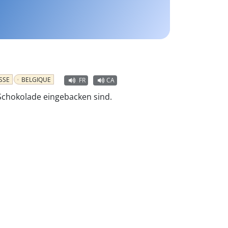
SSE
BELGIQUE
FR
CA
n Schokolade eingebacken sind.