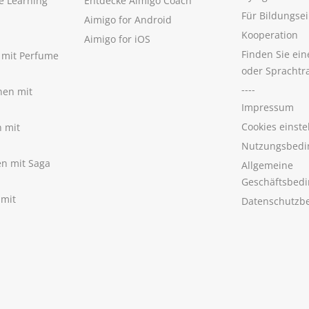
e Learning
Entdecke Aimigo Coach
Für Bildungse
Aimigo for Android
Kooperation
Aimigo for iOS
Finden Sie ei
n mit Perfume
oder Sprachtr
----
nen mit
Impressum
Cookies einste
n mit
Nutzungsbedi
nen mit Saga
Allgemeine
Geschäftsbed
 mit
Datenschutzb