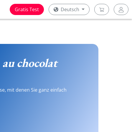
Gratis Test
Deutsch
 au chocolat
se, mit denen Sie ganz einfach