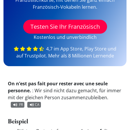
Französischkurse, mit denen Sie ganz einfach
Französisch-Vokabeln lernen.
Testen Sie Ihr Französisch
Kostenlos und unverbindlich
4,7 im App Store, Play Store und
auf Trustpilot. Mehr als 8 Millionen Lernende
On n’est pas fait pour rester avec une seule
personne.
:
Wir sind nicht dazu gemacht, für immer
mit der gleichen Person zusammenzubleiben.
FR
CA
Beispiel