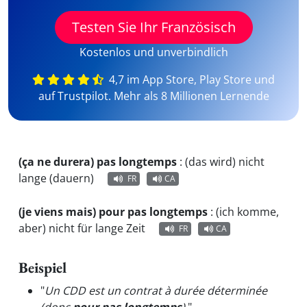
Testen Sie Ihr Französisch
Kostenlos und unverbindlich
4,7 im App Store, Play Store und
auf Trustpilot. Mehr als 8 Millionen Lernende
(ça ne durera) pas longtemps
:
(das wird) nicht
lange (dauern)
FR
CA
(je viens mais) pour pas longtemps
:
(ich komme,
aber) nicht für lange Zeit
FR
CA
Beispiel
"
Un CDD est un contrat à durée déterminée