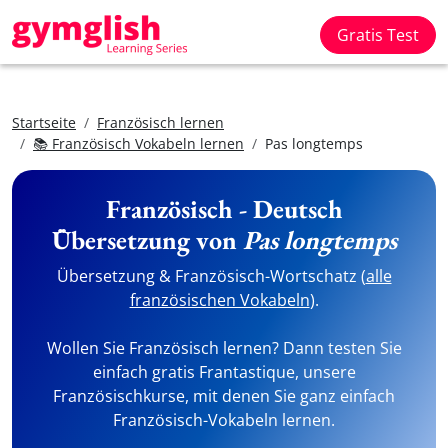
Gratis Test
Startseite
Französisch lernen
📚 Französisch Vokabeln lernen
Pas longtemps
Französisch - Deutsch
Übersetzung von
Pas longtemps
Übersetzung & Französisch-Wortschatz (
alle
französischen Vokabeln
).
Wollen Sie Französisch lernen? Dann testen Sie
einfach gratis Frantastique, unsere
Französischkurse, mit denen Sie ganz einfach
Französisch-Vokabeln lernen.