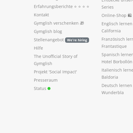
Erfahrungsberichte
⭐️ ⭐️ ⭐️ ⭐️
Series
Kontakt
Online-Shop 🛍
Gymglish verschenken
🎁
Englisch lerne
California
Gymglish blog
Französisch ler
Stellenangebot
We're hiring
Frantastique
Hilfe
Spanisch lerne
The Unofficial Story of
Hotel Borbollón
Gymglish
Italienisch ler
Projekt 'Social Impact'
Baldoria
Presseraum
Deutsch lernen
Status
Wunderbla