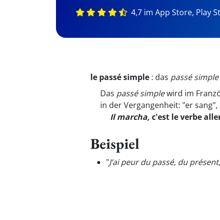
4,7 im App Store, Play S
le passé simple
:
das
passé simple
Das
passé simple
wird im Franzö
in der Vergangenheit: "er sang", 
Il marcha,
c'est le verbe all
Beispiel
"
J’ai peur du passé, du présent