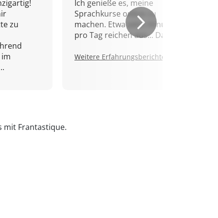
zigartig!
Ich genieße es, meine
ir
Sprachkurse online zu
tte zu
machen. Etwa zehn Minuten
pro Tag reichen aus... Danke!
ährend
 im
Weitere Erfahrungsberichte.
..
s mit Frantastique.