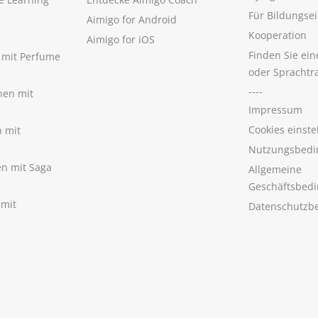
Für Bildungse
Aimigo for Android
Kooperation
Aimigo for iOS
Finden Sie ei
n mit Perfume
oder Sprachtr
----
nen mit
Impressum
Cookies einste
n mit
Nutzungsbedi
nen mit Saga
Allgemeine
Geschäftsbed
 mit
Datenschutzb