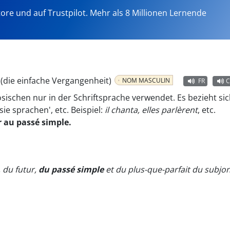
tore und auf Trustpilot. Mehr als 8 Millionen Lernende
(die einfache Vergangenheit)
NOM MASCULIN
FR
C
sischen nur in der Schriftsprache verwendet. Es bezieht s
sie sprachen', etc. Beispiel:
il chanta, elles parlèrent
, etc.
er au passé simple.
, du futur,
du passé simple
et du plus-que-parfait du subjonc