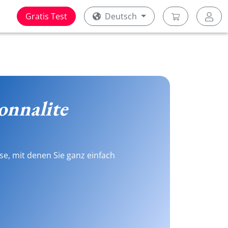
Gratis Test
Deutsch
onnalite
se, mit denen Sie ganz einfach