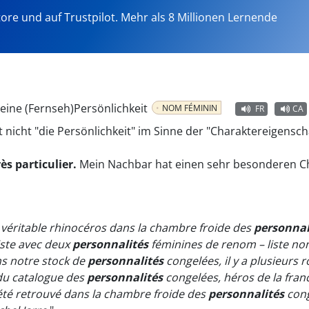
tore und auf Trustpilot. Mehr als 8 Millionen Lernende
eine (Fernseh)Persönlichkeit
NOM FÉMININ
FR
CA
 nicht "die Persönlichkeit" im Sinne der "Charaktereigensc
ès particulier.
Mein Nachbar hat einen sehr besonderen Ch
véritable rhinocéros dans la chambre froide des
personnal
iste avec deux
personnalités
féminines de renom – liste no
ns notre stock de
personnalités
congelées, il y a plusieurs r
 du catalogue des
personnalités
congelées, héros de la fran
a été retrouvé dans la chambre froide des
personnalités
cong