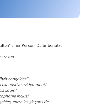
haften" einer Person. Dafür benutzt
arakter.
ités
congelées.
"
n exhaustive évidemment.
"
ois Louis.
"
cophonie inclus.
"
elées, entre les glaçons de