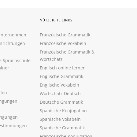
NÜTZLICHE LINKS
 Unternehmen
Französische Grammatik
inrichtungen
Französische Vokabeln
Französische Grammatik &
Wortschatz
ne Sprachschule
ainer
Englisch online lernen
Englische Grammatik
Englische Vokabeln
llen
Wortschatz Deutsch
ngungen
Deutsche Grammatik
Spanische Konjugation
ingungen
Spanische Vokabeln
estimmungen
Spanische Grammatik
Französische Konjugation