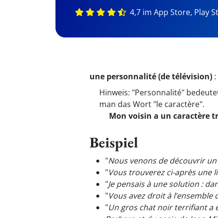
4,7 im App Store, Play S
une personnalité (de télévision)
:
Hinweis: "Personnalité" bedeutet
man das Wort "le caractère".
Mon voisin a un caractère tr
Beispiel
"
Nous venons de découvrir un 
"
Vous trouverez ci-après une l
"
Je pensais à une solution : da
"
Vous avez droit à l’ensemble
"
Un gros chat noir terrifiant 