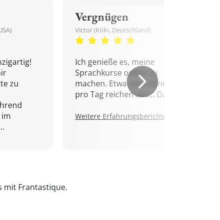
Vergnügen
USA)
Victor (Köln, Deutschland)
zigartig!
Ich genieße es, meine
ir
Sprachkurse online zu
tte zu
machen. Etwa zehn Minuten
pro Tag reichen aus... Danke!
ährend
 im
Weitere Erfahrungsberichte.
..
s mit Frantastique.