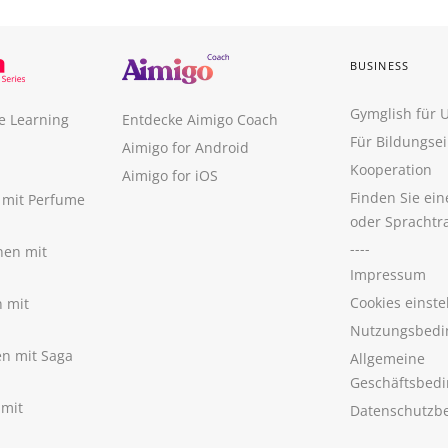
BUSINESS
Gymglish für
e Learning
Entdecke Aimigo Coach
Für Bildungse
Aimigo for Android
Kooperation
Aimigo for iOS
Finden Sie ei
n mit Perfume
oder Sprachtr
----
nen mit
Impressum
Cookies einste
n mit
Nutzungsbedi
nen mit Saga
Allgemeine
Geschäftsbed
 mit
Datenschutzb