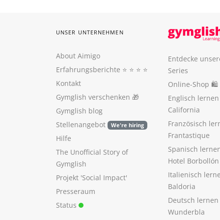
UNSER UNTERNEHMEN
About Aimigo
Entdecke unser
Erfahrungsberichte
⭐️ ⭐️ ⭐️ ⭐️
Series
Kontakt
Online-Shop 🛍
Gymglish verschenken
🎁
Englisch lerne
California
Gymglish blog
Französisch ler
Stellenangebot
We're hiring
Frantastique
Hilfe
Spanisch lerne
The Unofficial Story of
Hotel Borbollón
Gymglish
Italienisch ler
Projekt 'Social Impact'
Baldoria
Presseraum
Deutsch lernen
Status
Wunderbla