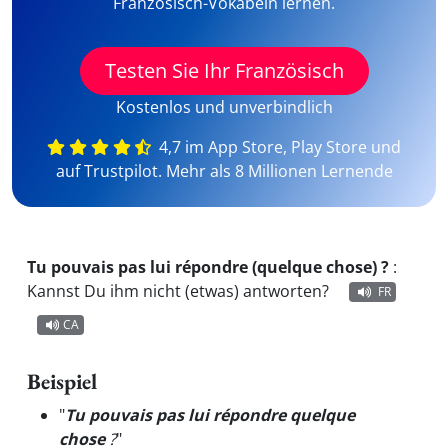
Französisch-Vokabeln lernen.
Testen Sie Ihr Französisch
Kostenlos und unverbindlich
4,7 im App Store, Play Store und
auf Trustpilot. Mehr als 8 Millionen Lernende
Tu pouvais pas lui répondre (quelque chose) ?
:
Kannst Du ihm nicht (etwas) antworten?
FR
CA
Beispiel
"
Tu pouvais pas lui répondre quelque
chose
?
"