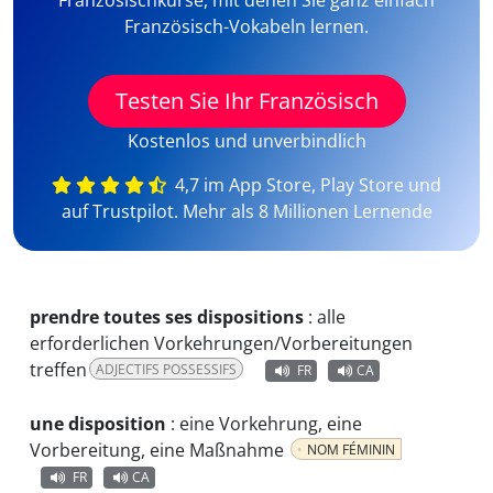
Französischkurse, mit denen Sie ganz einfach
Französisch-Vokabeln lernen.
Testen Sie Ihr Französisch
Kostenlos und unverbindlich
4,7 im App Store, Play Store und
auf Trustpilot. Mehr als 8 Millionen Lernende
prendre toutes ses dispositions
:
alle
erforderlichen Vorkehrungen/Vorbereitungen
treffen
ADJECTIFS POSSESSIFS
FR
CA
une disposition
:
eine Vorkehrung, eine
Vorbereitung, eine Maßnahme
NOM FÉMININ
FR
CA