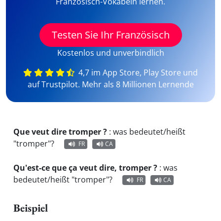
Französisch-Vokabeln lernen.
Testen Sie Ihr Französisch
Kostenlos und unverbindlich
4,7 im App Store, Play Store und
auf Trustpilot. Mehr als 8 Millionen Lernende
Que veut dire tromper ?
:
was bedeutet/heißt
"tromper"?
FR
CA
Qu'est-ce que ça veut dire, tromper ?
:
was
bedeutet/heißt "tromper"?
FR
CA
Beispiel