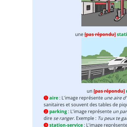
une
[pas répondu]
stat
un
[pas répondu]
aire
:
L'image représente
une aire d
1
sanitaires et souvent des tables de pi
parking
:
L'image représente
un par
2
dire
se
ranger
. Exemple :
Tu peux te ga
station-service
:
L'image représent
3