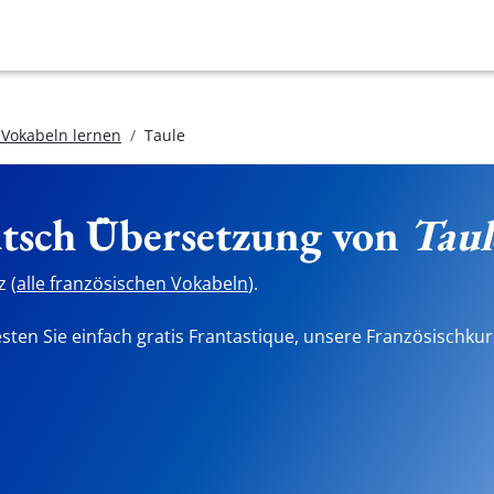
 Vokabeln lernen
Taule
utsch Übersetzung von
Taul
 (
alle französischen Vokabeln
).
sten Sie einfach gratis Frantastique, unsere Französischkur