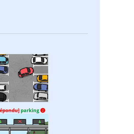
répondu]
parking
2