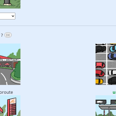
 ?
DE
oroute
u