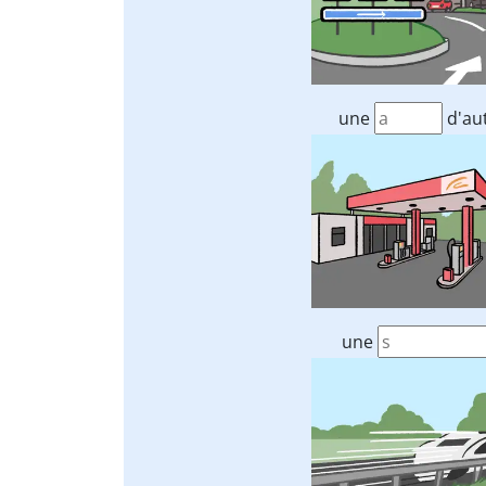
une
d'au
une