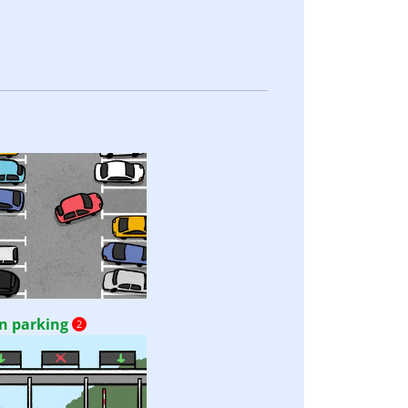
n parking
2