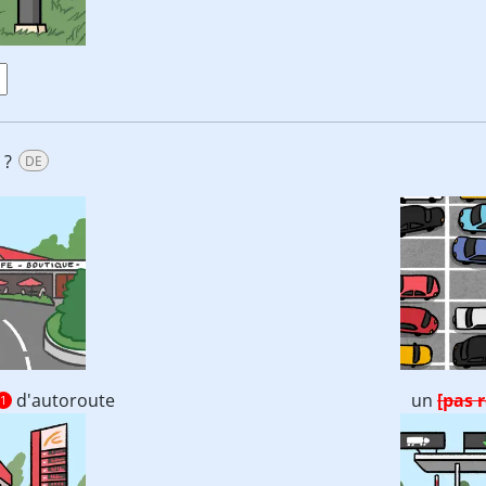
 ?
DE
d'autoroute
un
[pas 
1