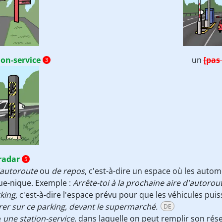
ion-service
un
[pas
3
radar
5
'autoroute
ou
de repos
, c'est-à-dire un espace où les auto
que-nique. Exemple :
Arrête-toi à la prochaine aire d'autoroute
king,
c'est-à-dire l'espace prévu pour que les véhicules pui
rer sur ce parking, devant le supermarché.
DE
e
une station-service
, dans laquelle on peut remplir son rés