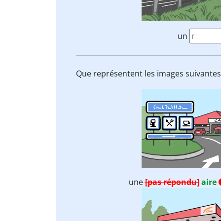
un
Que représentent les images suivantes
une
[pas répondu]
aire