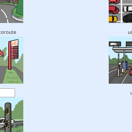
toroute
u