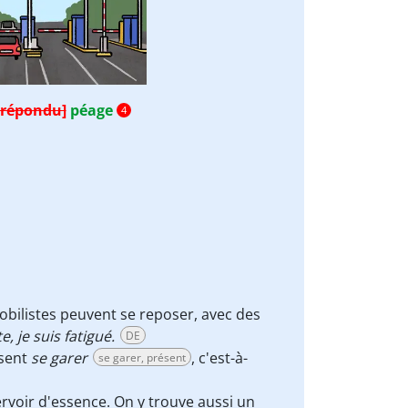
 répondu]
péage
4
mobilistes peuvent se reposer, avec des
, je suis fatigué.
DE
ssent
se garer
, c'est-à-
se garer, présent
ervoir d'essence. On y trouve aussi un