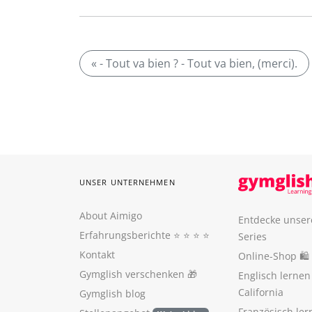
« - Tout va bien ? - Tout va bien, (merci).
UNSER UNTERNEHMEN
About Aimigo
Entdecke unser
Erfahrungsberichte
⭐️ ⭐️ ⭐️ ⭐️
Series
Kontakt
Online-Shop 🛍
Gymglish verschenken
🎁
Englisch lerne
California
Gymglish blog
Französisch ler