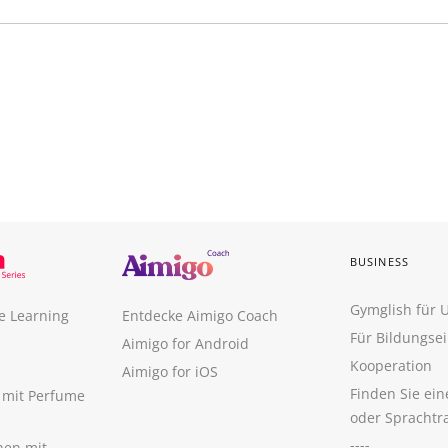
BUSINESS
Gymglish für
e Learning
Entdecke Aimigo Coach
Für Bildungse
Aimigo for Android
Kooperation
Aimigo for iOS
Finden Sie ei
n mit Perfume
oder Sprachtr
----
nen mit