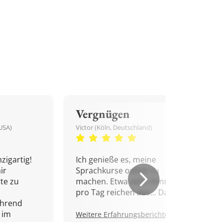
Vergnügen
USA)
Victor (Köln, Deutschland)
zigartig!
Ich genieße es, meine
ir
Sprachkurse online zu
tte zu
machen. Etwa zehn Minuten
pro Tag reichen aus... Danke!
ährend
 im
Weitere Erfahrungsberichte.