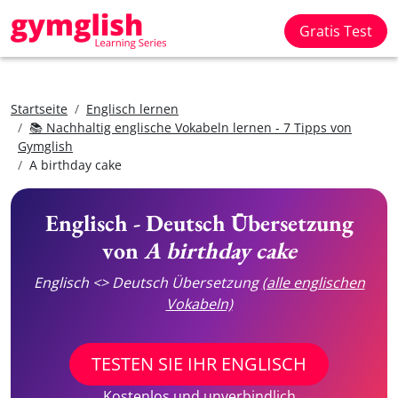
Gratis Test
Startseite
Englisch lernen
📚 Nachhaltig englische Vokabeln lernen - 7 Tipps von
Gymglish
A birthday cake
Englisch - Deutsch Übersetzung
von
A birthday cake
Englisch <> Deutsch Übersetzung
(alle englischen
Vokabeln)
TESTEN SIE IHR ENGLISCH
Kostenlos und unverbindlich