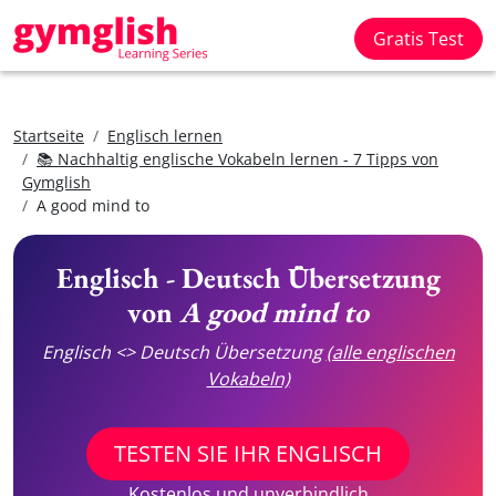
Gratis Test
Startseite
Englisch lernen
📚 Nachhaltig englische Vokabeln lernen - 7 Tipps von
Gymglish
A good mind to
Englisch - Deutsch Übersetzung
von
A good mind to
Englisch <> Deutsch Übersetzung
(alle englischen
Vokabeln)
TESTEN SIE IHR ENGLISCH
Kostenlos und unverbindlich