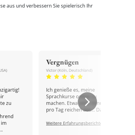
se aus und verbessern Sie spielerisch Ihr
Vergnügen
USA)
Victor (Köln, Deutschland)
zigartig!
Ich genieße es, meine
ir
Sprachkurse online zu
tte zu
machen. Etwa zehn Minuten
pro Tag reichen aus... Danke!
ährend
 im
Weitere Erfahrungsberichte.
..