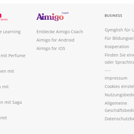
BUSINESS
Gymglish für
e Learning
Entdecke Aimigo Coach
Für Bildungse
Aimigo for Android
Kooperation
Aimigo for iOS
Finden Sie ei
n mit Perfume
oder Sprachtr
----
nen mit
Impressum
Cookies einste
n mit
Nutzungsbedi
nen mit Saga
Allgemeine
Geschäftsbed
 mit
Datenschutzb