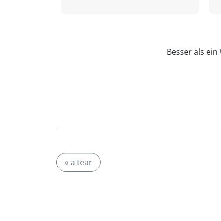
Besser als ei
« a tear