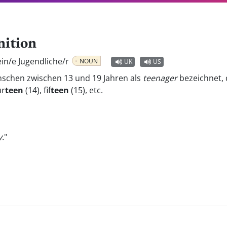
nition
ein/e Jugendliche/r
NOUN
UK
US
schen zwischen 13 und 19 Jahren als
teenager
bezeichnet, 
ur
teen
(14), fif
teen
(15), etc.
y.
"