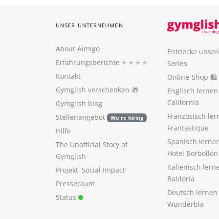
UNSER UNTERNEHMEN
About Aimigo
Entdecke unser
Erfahrungsberichte
⭐️ ⭐️ ⭐️ ⭐️
Series
Kontakt
Online-Shop 🛍
Gymglish verschenken
🎁
Englisch lerne
California
Gymglish blog
Französisch ler
Stellenangebot
We're hiring
Frantastique
Hilfe
Spanisch lerne
The Unofficial Story of
Hotel Borbollón
Gymglish
Italienisch ler
Projekt 'Social Impact'
Baldoria
Presseraum
Deutsch lernen
Status
Wunderbla