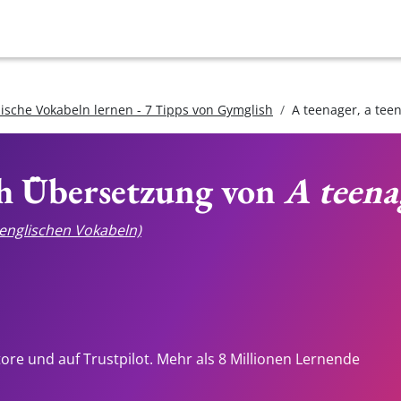
lische Vokabeln lernen - 7 Tipps von Gymglish
A teenager, a tee
ch Übersetzung von
A teena
e englischen Vokabeln)
tore und auf Trustpilot. Mehr als 8 Millionen Lernende