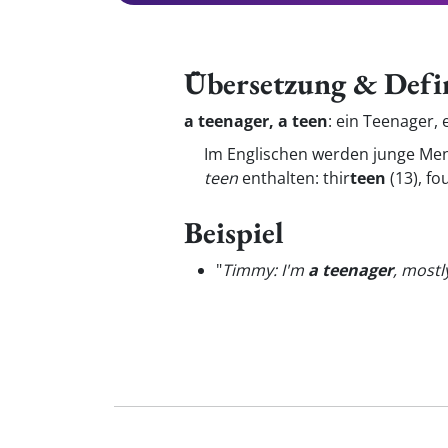
Übersetzung & Defi
a teenager, a teen
:
ein Teenager, 
Im Englischen werden junge Men
teen
enthalten: thir
teen
(13), fo
Beispiel
"
Timmy: I'm
a teenager
, mostl