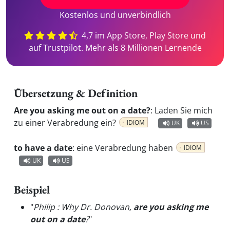
Kostenlos und unverbindlich
4,7 im App Store, Play Store und
auf Trustpilot. Mehr als 8 Millionen Lernende
Übersetzung & Definition
Are you asking me out on a date?
:
Laden Sie mich
zu einer Verabredung ein?
IDIOM
UK
US
to have a date
:
eine Verabredung haben
IDIOM
UK
US
Beispiel
"
Philip : Why Dr. Donovan,
are you asking me
out on a date
?
"