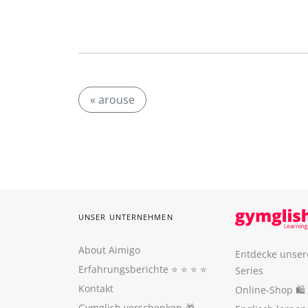
« arouse
UNSER UNTERNEHMEN
About Aimigo
Entdecke unser
Erfahrungsberichte
⭐️ ⭐️ ⭐️ ⭐️
Series
Kontakt
Online-Shop 🛍
Gymglish verschenken
🎁