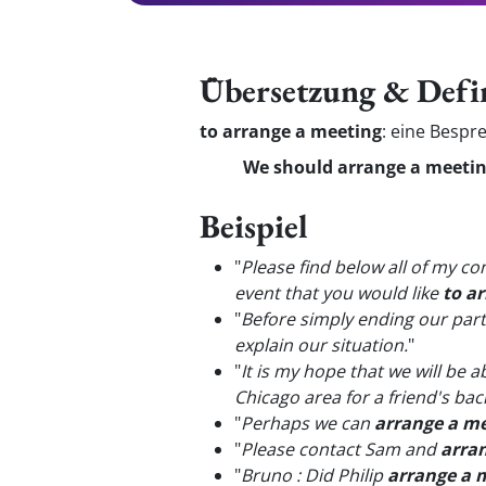
Übersetzung & Defi
to arrange a meeting
:
eine Bespr
We should arrange a meeting
Beispiel
"
Please find below all of my c
event that you would like
to a
"
Before simply ending our part
explain our situation.
"
"
It is my hope that we will be a
Chicago area for a friend's bach
"
Perhaps we can
arrange a m
"
Please contact Sam and
arra
"
Bruno : Did Philip
arrange a 