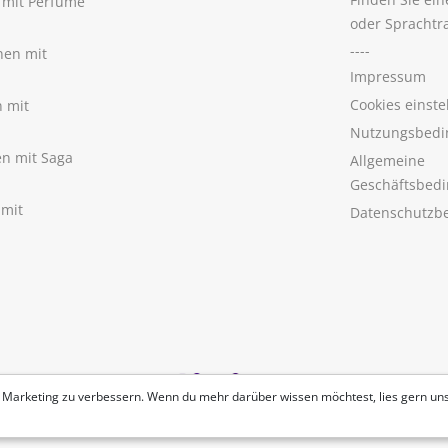
n mit Perfume
oder Sprachtr
----
nen mit
Impressum
Cookies einste
n mit
Nutzungsbedi
nen mit Saga
Allgemeine
Geschäftsbed
 mit
Datenschutzb
 Marketing zu verbessern. Wenn du mehr darüber wissen möchtest, lies gern un