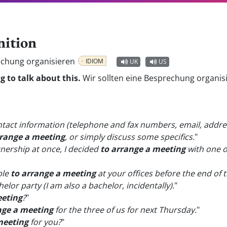
nition
echung organisieren
IDIOM
UK
US
 to talk about this.
Wir sollten eine Besprechung organis
ontact information (telephone and fax numbers, email, addres
rrange a meeting
, or simply discuss some specifics.
"
nership at once, I decided
to arrange a meeting
with one o
ble
to arrange a meeting
at your offices before the end of t
elor party (I am also a bachelor, incidentally).
"
eeting
?
"
nge a meeting
for the three of us for next Thursday.
"
meeting
for you?
"