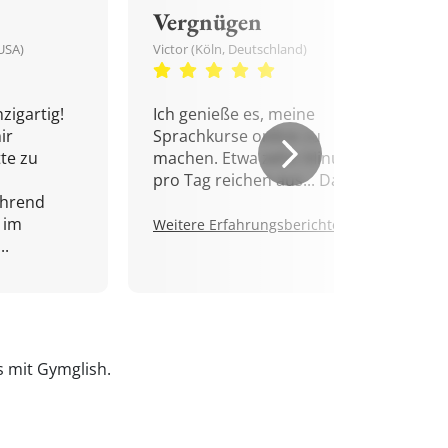
Vergnügen
USA)
Victor (Köln, Deutschland)
zigartig!
Ich genieße es, meine
ir
Sprachkurse online zu
tte zu
machen. Etwa zehn Minuten
pro Tag reichen aus... Danke!
ährend
 im
Weitere Erfahrungsberichte.
..
is mit Gymglish.