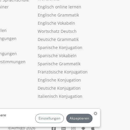
ainer
Englisch online lernen
Englische Grammatik
Englische Vokabeln
llen
Wortschatz Deutsch
ngungen
Deutsche Grammatik
Spanische Konjugation
ingungen
Spanische Vokabeln
estimmungen
Spanische Grammatik
Französische Konjugation
Englische Konjugation
Deutsche Konjugation
Italienisch Konjugation
sere
Einstellungen
Akzeptieren
©Aimigo 2026