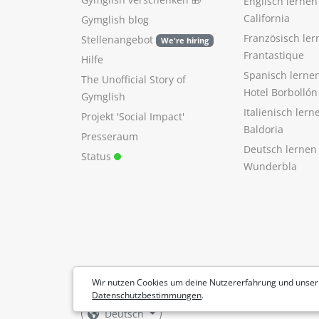
Englisch lerne
California
Gymglish blog
Französisch ler
Stellenangebot
We're hiring
Frantastique
Hilfe
Spanisch lerne
The Unofficial Story of
Hotel Borbollón
Gymglish
Italienisch ler
Projekt 'Social Impact'
Baldoria
Presseraum
Deutsch lernen
Status
Wunderbla
Wir nutzen Cookies um deine Nutzererfahrung und unser
Datenschutzbestimmungen
.
Deutsch