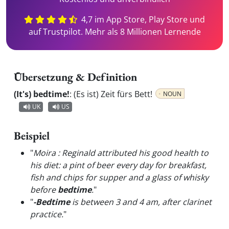
4,7 im App Store, Play Store und
auf Trustpilot. Mehr als 8 Millionen Lernende
Übersetzung & Definition
(It's) bedtime!
:
(Es ist) Zeit fürs Bett!
NOUN
UK
US
Beispiel
"
Moira : Reginald attributed his good health to
his diet: a pint of beer every day for breakfast,
fish and chips for supper and a glass of whisky
before
bedtime
.
"
"
-Bedtime
is between 3 and 4 am, after clarinet
practice.
"