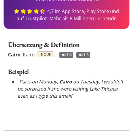
4,7 im App Store, Play Store und
auf Trustpilot. Mehr als 8 Millionen Lernende
Übersetzung & Definition
Cairo
:
Kairo
NOUN
UK
US
Beispiel
"
Paris on Monday,
Cairo
on Tuesday, I wouldn't
be surprised if she were visiting Lake Titicaca
even as I type this email!
"