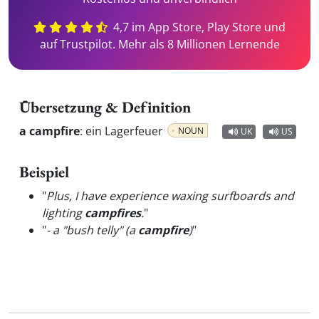
4,7 im App Store, Play Store und
auf Trustpilot. Mehr als 8 Millionen Lernende
Übersetzung & Definition
a campfire
:
ein Lagerfeuer
NOUN
UK
US
Beispiel
"
Plus, I have experience waxing surfboards and
lighting
campfires
.
"
"
- a "bush telly" (a
campfire
)
"