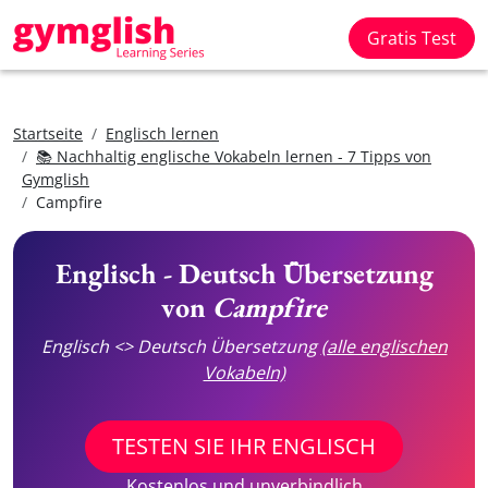
Gratis Test
Startseite
Englisch lernen
📚 Nachhaltig englische Vokabeln lernen - 7 Tipps von
Gymglish
Campfire
Englisch - Deutsch Übersetzung
von
Campfire
Englisch <> Deutsch Übersetzung
(alle englischen
Vokabeln)
TESTEN SIE IHR ENGLISCH
Kostenlos und unverbindlich