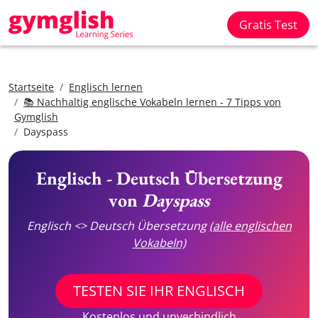
Gratis Test
Startseite
Englisch lernen
📚 Nachhaltig englische Vokabeln lernen - 7 Tipps von
Gymglish
Dayspass
Englisch - Deutsch Übersetzung
von
Dayspass
Englisch <> Deutsch Übersetzung
(alle englischen
Vokabeln)
TESTEN SIE IHR ENGLISCH
Kostenlos und unverbindlich