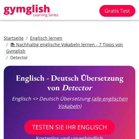
Gratis Test
Startseite
Englisch lernen
📚 Nachhaltig englische Vokabeln lernen - 7 Tipps von
Gymglish
Detector
Englisch - Deutsch Übersetzung
von
Detector
Englisch <> Deutsch Übersetzung
(alle englischen
Vokabeln)
TESTEN SIE IHR ENGLISCH
Kostenlos und unverbindlich