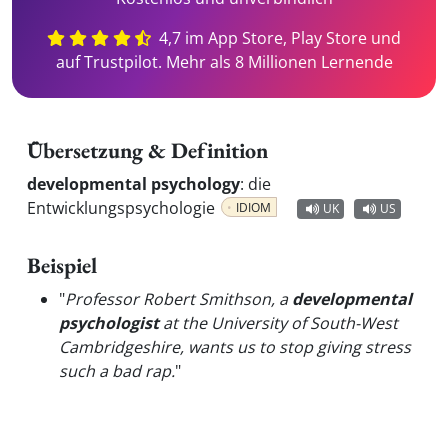
4,7 im App Store, Play Store und
auf Trustpilot. Mehr als 8 Millionen Lernende
Übersetzung & Definition
developmental psychology
:
die
Entwicklungspsychologie
IDIOM
UK
US
Beispiel
"
Professor Robert Smithson, a
developmental
psychologist
at the University of South-West
Cambridgeshire, wants us to stop giving stress
such a bad rap.
"