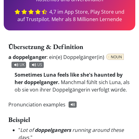
4,7 im App Store, Play Store und
auf Trustpilot. Mehr als 8 Millionen Lernende
Übersetzung & Definition
a doppelganger
:
ein(e) Doppelgänger(in)
NOUN
UK
US
Sometimes Luna feels like she's haunted by
her doppelganger.
Manchmal fühlt sich Luna, als
ob sie von ihrer Doppelgängerin verfolgt würde.
Pronunciation examples
Beispiel
"
Lot of
doppelgangers
running around these
days.
"