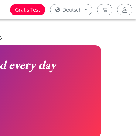
Gratis Test
Deutsch
ay
d every day