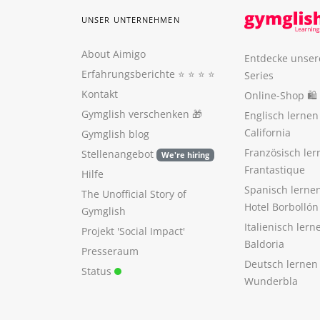
UNSER UNTERNEHMEN
About Aimigo
Entdecke unser
Erfahrungsberichte
⭐️ ⭐️ ⭐️ ⭐️
Series
Kontakt
Online-Shop 🛍
Gymglish verschenken
🎁
Englisch lerne
California
Gymglish blog
Französisch ler
Stellenangebot
We're hiring
Frantastique
Hilfe
Spanisch lerne
The Unofficial Story of
Hotel Borbollón
Gymglish
Italienisch ler
Projekt 'Social Impact'
Baldoria
Presseraum
Deutsch lernen
Status
Wunderbla