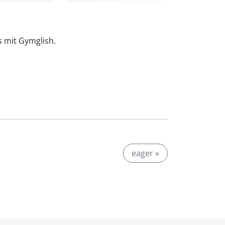
is mit Gymglish.
eager »