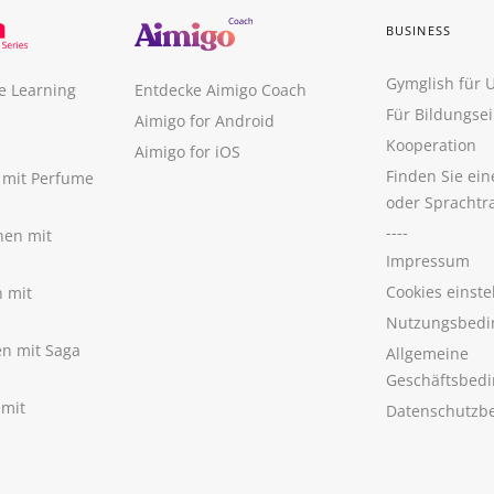
BUSINESS
Gymglish für
e Learning
Entdecke Aimigo Coach
Für Bildungse
Aimigo for Android
Kooperation
Aimigo for iOS
Finden Sie ei
n mit Perfume
oder Sprachtr
----
nen mit
Impressum
Cookies einste
n mit
Nutzungsbedi
nen mit Saga
Allgemeine
Geschäftsbed
 mit
Datenschutzb