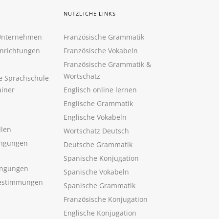
NÜTZLICHE LINKS
 Unternehmen
Französische Grammatik
inrichtungen
Französische Vokabeln
Französische Grammatik &
Wortschatz
ne Sprachschule
ainer
Englisch online lernen
Englische Grammatik
Englische Vokabeln
llen
Wortschatz Deutsch
ngungen
Deutsche Grammatik
Spanische Konjugation
ingungen
Spanische Vokabeln
estimmungen
Spanische Grammatik
Französische Konjugation
Englische Konjugation