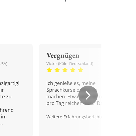
Vergnügen
USA)
Victor (Köln, Deutschland)
zigartig!
Ich genieße es, meine
ir
Sprachkurse online zu
tte zu
machen. Etwa zehn Minuten
pro Tag reichen aus... Danke!
ährend
 im
Weitere Erfahrungsberichte.
..