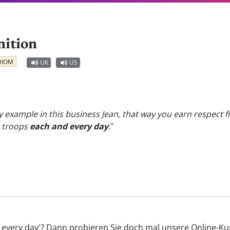
nition
DIOM
UK
US
y example in this business Jean, that way you earn respect fr
r troops
each and every day
.
"
d every day'? Dann probieren Sie doch mal unsere Online-Kur