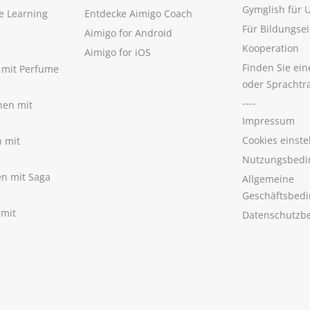
Gymglish für
e Learning
Entdecke Aimigo Coach
Für Bildungse
Aimigo for Android
Kooperation
Aimigo for iOS
Finden Sie ei
n mit Perfume
oder Sprachtr
----
nen mit
Impressum
Cookies einste
n mit
Nutzungsbedi
nen mit Saga
Allgemeine
Geschäftsbed
 mit
Datenschutzb