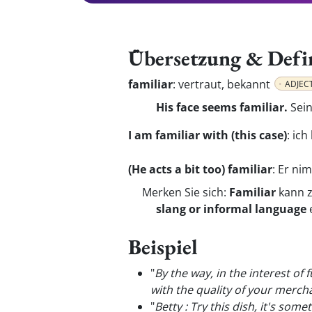
Übersetzung & Defi
familiar
:
vertraut, bekannt
ADJEC
His face seems familiar.
Sein
I am familiar with (this case)
:
ich
(He acts a bit too) familiar
:
Er nim
Merken Sie sich:
Familiar
kann z
slang or informal language
Beispiel
"
By the way, in the interest of 
with the quality of your mercha
"
Betty : Try this dish, it's so