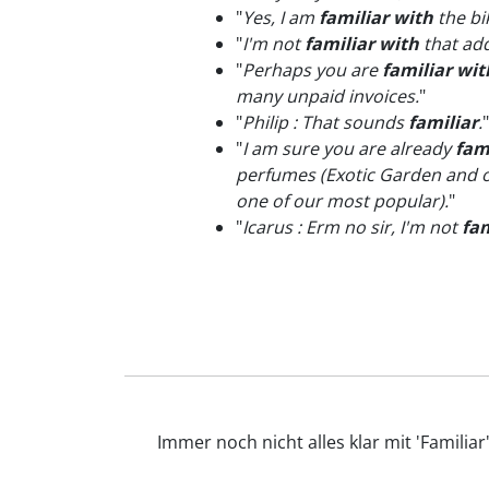
"
Yes, I am
familiar with
the bi
"
I'm not
familiar with
that add
"
Perhaps you are
familiar wit
many unpaid invoices.
"
"
Philip : That sounds
familiar
.
"
"
I am sure you are already
fam
perfumes (Exotic Garden and o
one of our most popular).
"
"
Icarus : Erm no sir, I'm not
fam
Immer noch nicht alles klar mit 'Familia