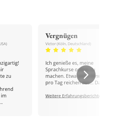
Vergnügen
USA)
Victor (Köln, Deutschland)
zigartig!
Ich genieße es, meine
ir
Sprachkurse online zu
tte zu
machen. Etwa zehn Minuten
pro Tag reichen aus... Danke!
ährend
 im
Weitere Erfahrungsberichte.
..