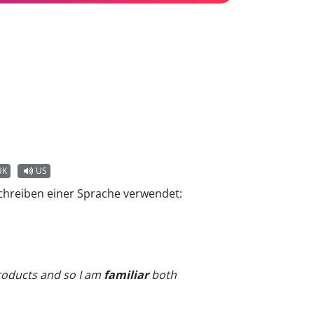
UK
US
chreiben einer Sprache verwendet:
 products and so I am
familiar
both