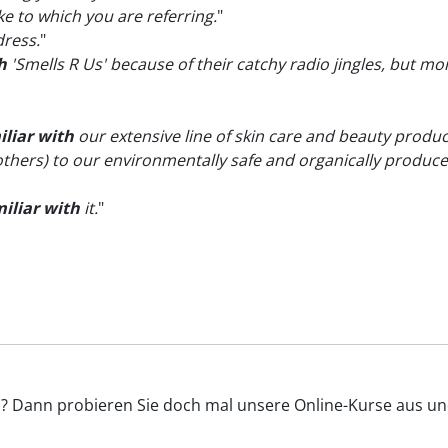
ke to which you are referring.
"
ress.
"
h
'Smells R Us' because of their catchy radio jingles, but mo
iliar with
our extensive line of skin care and beauty produ
thers) to our environmentally safe and organically produ
iliar with
it.
"
r'? Dann probieren Sie doch mal unsere Online-Kurse aus und