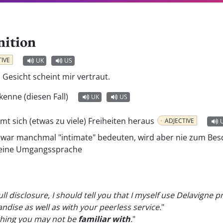
nition
TIVE
UK
US
 Gesicht scheint mir vertraut.
 kenne (diesen Fall)
UK
US
mt sich (etwas zu viele) Freiheiten heraus
ADJECTIVE
war manchmal "intimate" bedeuten, wird aber nie zum Bes
eine Umgangssprache
full disclosure, I should tell you that I myself use Delavigne
ndise as well as with your peerless service.
"
mething you may not be
familiar with
.
"