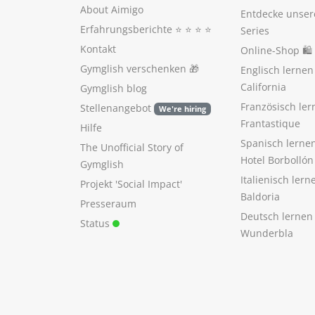
About Aimigo
Entdecke unser
Erfahrungsberichte
⭐️ ⭐️ ⭐️ ⭐️
Series
Kontakt
Online-Shop 🛍
Gymglish verschenken
🎁
Englisch lerne
California
Gymglish blog
Französisch ler
Stellenangebot
We're hiring
Frantastique
Hilfe
Spanisch lerne
The Unofficial Story of
Hotel Borbollón
Gymglish
Italienisch ler
Projekt 'Social Impact'
Baldoria
Presseraum
Deutsch lernen
Status
Wunderbla