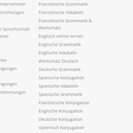
 Unternehmen
Französische Grammatik
inrichtungen
Französische Vokabeln
Französische Grammatik &
Wortschatz
ne Sprachschule
ainer
Englisch online lernen
Englische Grammatik
Englische Vokabeln
llen
Wortschatz Deutsch
ngungen
Deutsche Grammatik
Spanische Konjugation
ingungen
Spanische Vokabeln
estimmungen
Spanische Grammatik
Französische Konjugation
Englische Konjugation
Deutsche Konjugation
Italienisch Konjugation