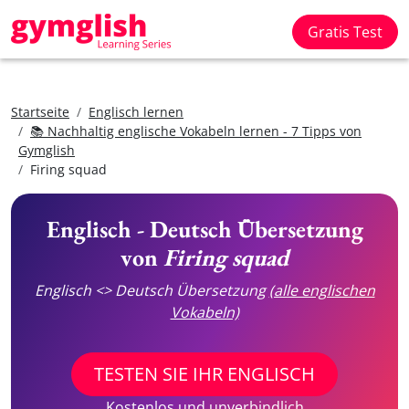
Gratis Test
Startseite
Englisch lernen
📚 Nachhaltig englische Vokabeln lernen - 7 Tipps von
Gymglish
Firing squad
Englisch - Deutsch Übersetzung
von
Firing squad
Englisch <> Deutsch Übersetzung
(alle englischen
Vokabeln)
TESTEN SIE IHR ENGLISCH
Kostenlos und unverbindlich