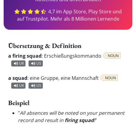
4,7 im App Store, Play Store und
auf Trustpilot. Mehr als 8 Millionen Lernende
Übersetzung & Definition
a firing squad
:
Erschießungskommando
NOUN
UK
US
a squad
:
eine Gruppe, eine Mannschaft
NOUN
UK
US
Beispiel
"
All absences will be noted on your permanent
record and result in
firing squad
!
"