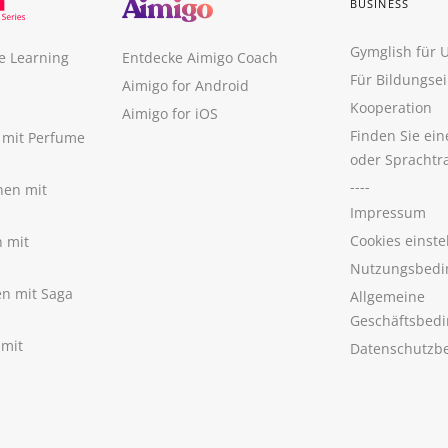
BUSINESS
Gymglish für
e Learning
Entdecke Aimigo Coach
Für Bildungse
Aimigo for Android
Kooperation
Aimigo for iOS
Finden Sie ei
n mit Perfume
oder Sprachtr
----
nen mit
Impressum
Cookies einste
n mit
Nutzungsbedi
nen mit Saga
Allgemeine
Geschäftsbed
 mit
Datenschutzb