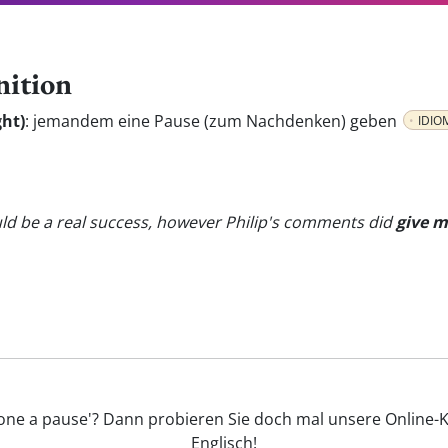
nition
ght)
:
jemandem eine Pause (zum Nachdenken) geben
IDIO
ould be a real success, however Philip's comments did
give 
one a pause'? Dann probieren Sie doch mal unsere Online-K
Englisch!