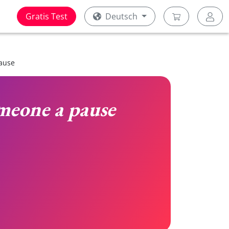
Gratis Test
Deutsch
ause
meone a pause