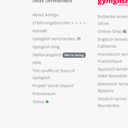
UNSER UNTERNEHMEN
About Aimigo
Entdecke unser
Erfahrungsberichte
⭐️ ⭐️ ⭐️ ⭐️
Series
Kontakt
Online-Shop 🛍
Gymglish verschenken
🎁
Englisch lerne
California
Gymglish blog
Französisch ler
Stellenangebot
We're hiring
Frantastique
Hilfe
Spanisch lerne
The Unofficial Story of
Hotel Borbollón
Gymglish
Italienisch ler
Projekt 'Social Impact'
Baldoria
Presseraum
Deutsch lernen
Status
Wunderbla