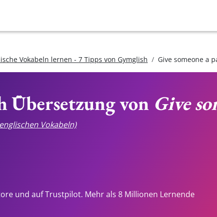
lische Vokabeln lernen - 7 Tipps von Gymglish
Give someone a p
ch Übersetzung von
Give so
e englischen Vokabeln)
tore und auf Trustpilot. Mehr als 8 Millionen Lernende