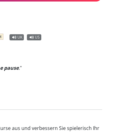
M
UK
US
me pause
.
"
urse aus und verbessern Sie spielerisch Ihr