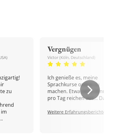
Vergnügen
USA)
Victor (Köln, Deutschland)
zigartig!
Ich genieße es, meine
ir
Sprachkurse online zu
tte zu
machen. Etwa zehn Minuten
pro Tag reichen aus... Danke!
ährend
 im
Weitere Erfahrungsberichte.
..