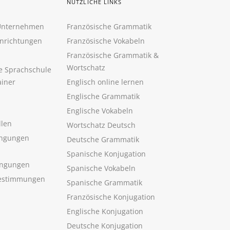
NÜTZLICHE LINKS
 Unternehmen
Französische Grammatik
inrichtungen
Französische Vokabeln
Französische Grammatik &
Wortschatz
ne Sprachschule
ainer
Englisch online lernen
Englische Grammatik
Englische Vokabeln
llen
Wortschatz Deutsch
ngungen
Deutsche Grammatik
Spanische Konjugation
ingungen
Spanische Vokabeln
estimmungen
Spanische Grammatik
Französische Konjugation
Englische Konjugation
Deutsche Konjugation