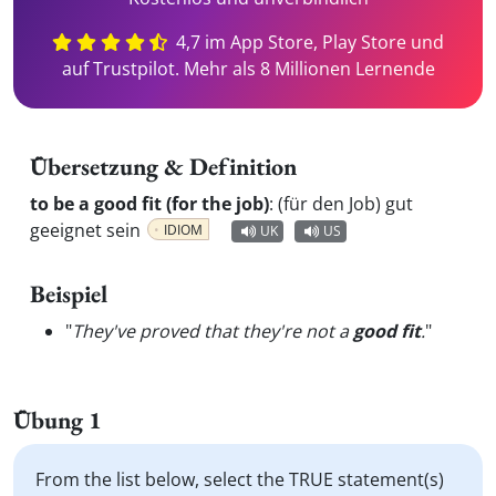
4,7 im App Store, Play Store und
auf Trustpilot. Mehr als 8 Millionen Lernende
Übersetzung & Definition
to be a good fit (for the job)
:
(für den Job) gut
geeignet sein
IDIOM
UK
US
Beispiel
"
They've proved that they're not a
good fit
.
"
Übung 1
From the list below, select the TRUE statement(s)