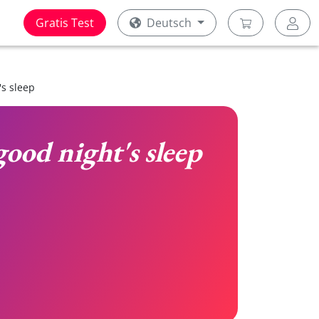
Gratis Test
Deutsch
's sleep
good night's sleep