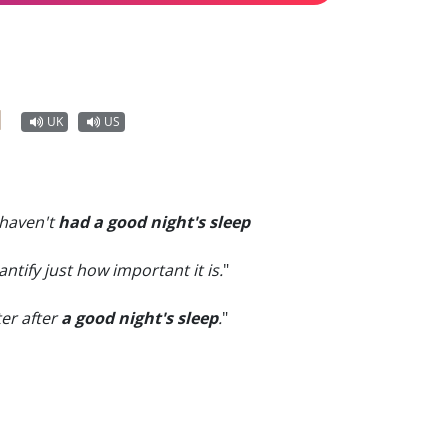
UK
US
 haven't
had a good night's sleep
tify just how important it is.
"
er after
a good night's sleep
.
"