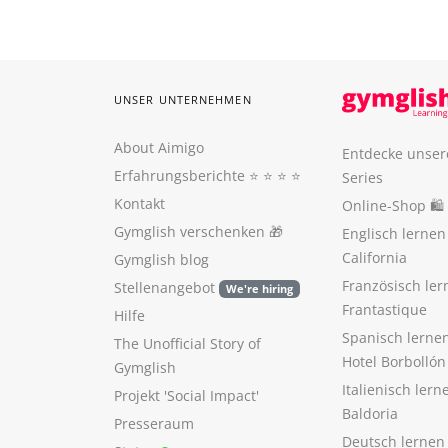
UNSER UNTERNEHMEN
About Aimigo
Entdecke unser
Erfahrungsberichte
⭐️ ⭐️ ⭐️ ⭐️
Series
Kontakt
Online-Shop 🛍
Gymglish verschenken
🎁
Englisch lerne
California
Gymglish blog
Französisch ler
Stellenangebot
We're hiring
Frantastique
Hilfe
Spanisch lerne
The Unofficial Story of
Hotel Borbollón
Gymglish
Italienisch ler
Projekt 'Social Impact'
Baldoria
Presseraum
Deutsch lernen