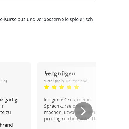
ne-Kurse aus und verbessern Sie spielerisch
Vergnügen
USA)
Victor (Köln, Deutschland)
zigartig!
Ich genieße es, meine
ir
Sprachkurse online zu
tte zu
machen. Etwa zehn Minuten
pro Tag reichen aus... Danke!
ährend