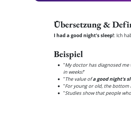
Übersetzung & Defi
I had a good night's sleep!
:
Ich ha
Beispiel
"
My doctor has diagnosed me wi
in weeks!
"
"
The value of
a good night's s
"
For young or old, the bottom 
"
Studies show that people who 