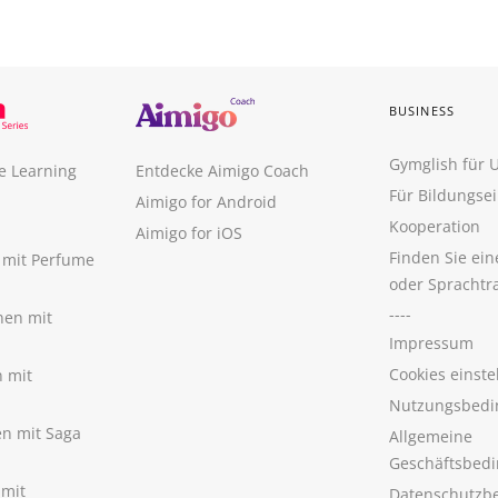
BUSINESS
Gymglish für
e Learning
Entdecke Aimigo Coach
Für Bildungse
Aimigo for Android
Kooperation
Aimigo for iOS
Finden Sie ei
n mit Perfume
oder Sprachtr
----
nen mit
Impressum
Cookies einste
n mit
Nutzungsbedi
nen mit Saga
Allgemeine
Geschäftsbed
 mit
Datenschutzb