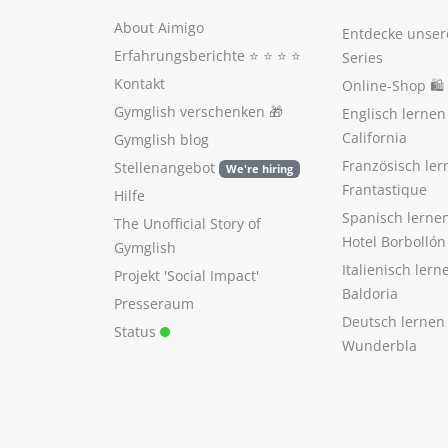
About Aimigo
Entdecke unser
Erfahrungsberichte
⭐️ ⭐️ ⭐️ ⭐️
Series
Kontakt
Online-Shop 🛍
Gymglish verschenken
🎁
Englisch lerne
California
Gymglish blog
Französisch ler
Stellenangebot
We're hiring
Frantastique
Hilfe
Spanisch lerne
The Unofficial Story of
Hotel Borbollón
Gymglish
Italienisch ler
Projekt 'Social Impact'
Baldoria
Presseraum
Deutsch lernen
Status
Wunderbla