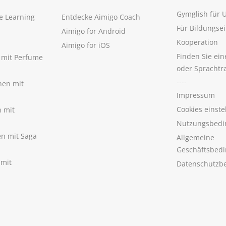
Gymglish für
e Learning
Entdecke Aimigo Coach
Für Bildungse
Aimigo for Android
Kooperation
Aimigo for iOS
Finden Sie ei
n mit Perfume
oder Sprachtr
----
nen mit
Impressum
Cookies einste
n mit
Nutzungsbedi
nen mit Saga
Allgemeine
Geschäftsbed
 mit
Datenschutzb