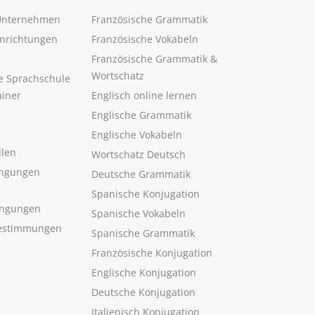
 Unternehmen
Französische Grammatik
inrichtungen
Französische Vokabeln
Französische Grammatik &
Wortschatz
ne Sprachschule
ainer
Englisch online lernen
Englische Grammatik
Englische Vokabeln
llen
Wortschatz Deutsch
ngungen
Deutsche Grammatik
Spanische Konjugation
ingungen
Spanische Vokabeln
estimmungen
Spanische Grammatik
Französische Konjugation
Englische Konjugation
Deutsche Konjugation
Italienisch Konjugation