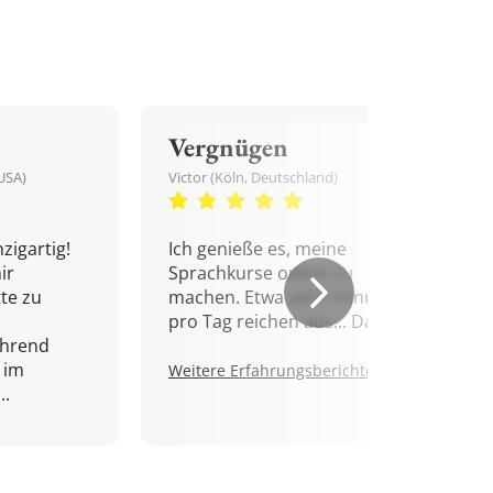
Vergnügen
USA)
Victor (Köln, Deutschland)
zigartig!
Ich genieße es, meine
ir
Sprachkurse online zu
tte zu
machen. Etwa zehn Minuten
pro Tag reichen aus... Danke!
ährend
 im
Weitere Erfahrungsberichte.
..