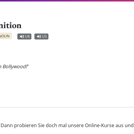
nition
NOUN
UK
US
n Bollywood!
"
? Dann probieren Sie doch mal unsere Online-Kurse aus und v