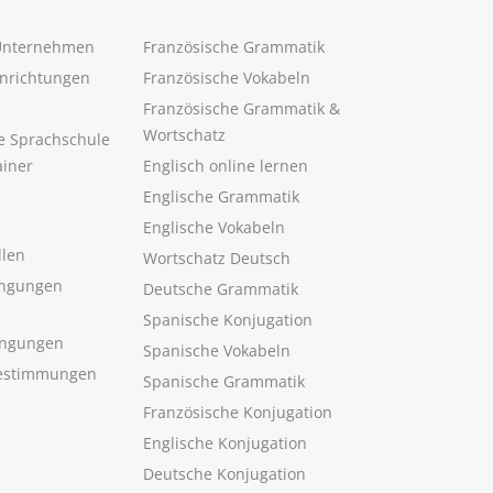
 Unternehmen
Französische Grammatik
inrichtungen
Französische Vokabeln
Französische Grammatik &
Wortschatz
ne Sprachschule
ainer
Englisch online lernen
Englische Grammatik
Englische Vokabeln
llen
Wortschatz Deutsch
ngungen
Deutsche Grammatik
Spanische Konjugation
ingungen
Spanische Vokabeln
estimmungen
Spanische Grammatik
Französische Konjugation
Englische Konjugation
Deutsche Konjugation