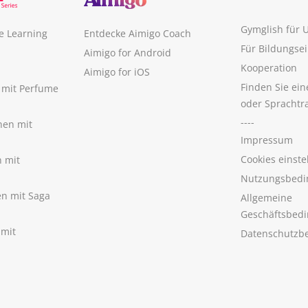
Gymglish für
e Learning
Entdecke Aimigo Coach
Für Bildungse
Aimigo for Android
Kooperation
Aimigo for iOS
Finden Sie ei
n mit Perfume
oder Sprachtr
----
nen mit
Impressum
Cookies einste
n mit
Nutzungsbedi
nen mit Saga
Allgemeine
Geschäftsbed
 mit
Datenschutzb