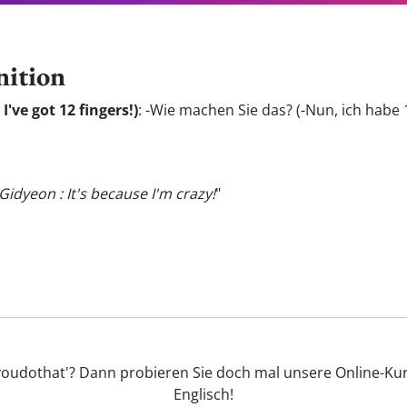
nition
I've got 12 fingers!)
:
-Wie machen Sie das? (-Nun, ich habe 
idyeon : It's because I'm crazy!
"
youdothat'? Dann probieren Sie doch mal unsere Online-Kurs
Englisch!