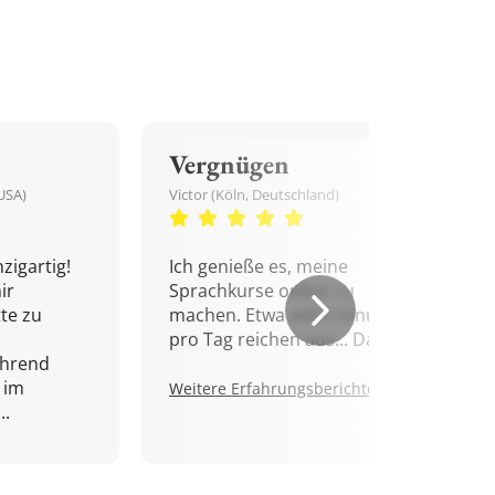
Vergnügen
USA)
Victor (Köln, Deutschland)
zigartig!
Ich genieße es, meine
ir
Sprachkurse online zu
tte zu
machen. Etwa zehn Minuten
pro Tag reichen aus... Danke!
ährend
 im
Weitere Erfahrungsberichte.
..