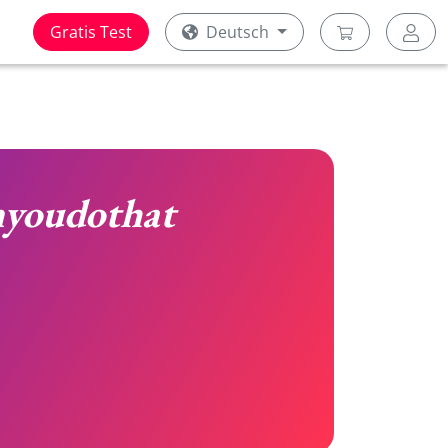
Gratis Test
Deutsch
youdothat