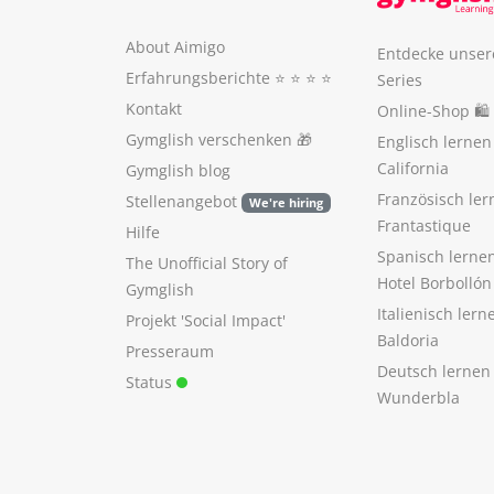
About Aimigo
Entdecke unser
Erfahrungsberichte
⭐️ ⭐️ ⭐️ ⭐️
Series
Kontakt
Online-Shop 🛍
Gymglish verschenken
🎁
Englisch lerne
California
Gymglish blog
Französisch ler
Stellenangebot
We're hiring
Frantastique
Hilfe
Spanisch lerne
The Unofficial Story of
Hotel Borbollón
Gymglish
Italienisch ler
Projekt 'Social Impact'
Baldoria
Presseraum
Deutsch lernen
Status
Wunderbla