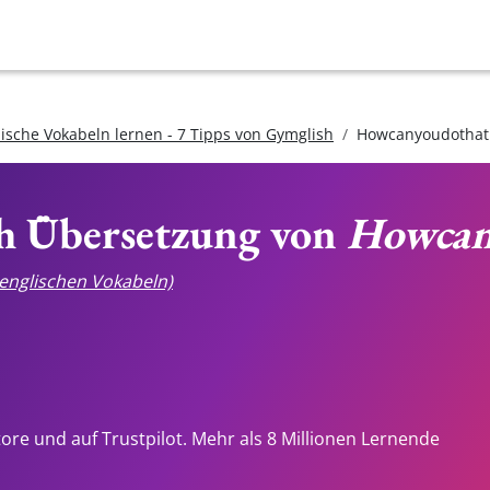
lische Vokabeln lernen - 7 Tipps von Gymglish
Howcanyoudothat
ch Übersetzung von
Howcan
e englischen Vokabeln)
tore und auf Trustpilot. Mehr als 8 Millionen Lernende