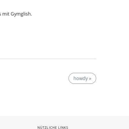
is mit Gymglish.
howdy »
NÜTZLICHE LINKS