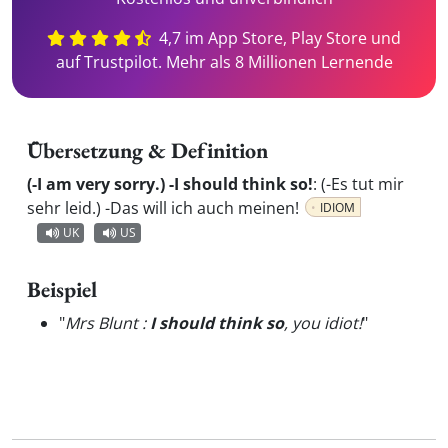
4,7 im App Store, Play Store und
auf Trustpilot. Mehr als 8 Millionen Lernende
Übersetzung & Definition
(-I am very sorry.) -I should think so!
:
(-Es tut mir
sehr leid.) -Das will ich auch meinen!
IDIOM
UK
US
Beispiel
"
Mrs Blunt :
I should think so
, you idiot!
"