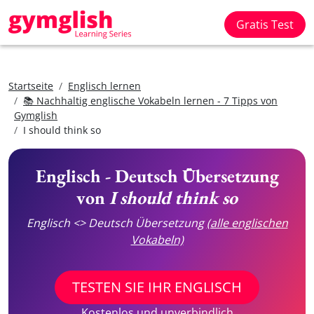
Gratis Test
Startseite
Englisch lernen
📚 Nachhaltig englische Vokabeln lernen - 7 Tipps von
Gymglish
I should think so
Englisch - Deutsch Übersetzung
von
I should think so
Englisch <> Deutsch Übersetzung
(alle englischen
Vokabeln)
TESTEN SIE IHR ENGLISCH
Kostenlos und unverbindlich