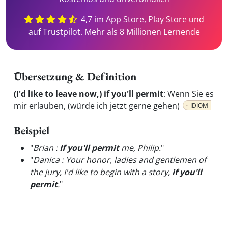
4,7 im App Store, Play Store und
auf Trustpilot. Mehr als 8 Millionen Lernende
Übersetzung & Definition
(I'd like to leave now,) if you'll permit
:
Wenn Sie es
mir erlauben, (würde ich jetzt gerne gehen)
IDIOM
Beispiel
"
Brian :
If you'll permit
me, Philip.
"
"
Danica : Your honor, ladies and gentlemen of
the jury, I'd like to begin with a story,
if you'll
permit
.
"