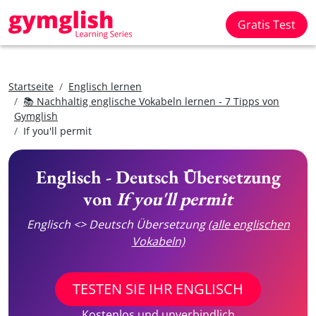
Gratis Test
Startseite
Englisch lernen
📚 Nachhaltig englische Vokabeln lernen - 7 Tipps von
Gymglish
If you'll permit
Englisch - Deutsch Übersetzung
von
If you'll permit
Englisch <> Deutsch Übersetzung
(alle englischen
Vokabeln)
TESTEN SIE IHR ENGLISCH
Kostenlos und unverbindlich