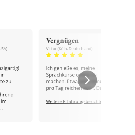
Vergnügen
USA)
Victor (Köln, Deutschland)
zigartig!
Ich genieße es, meine
ir
Sprachkurse online zu
tte zu
machen. Etwa zehn Minuten
pro Tag reichen aus... Danke!
ährend
 im
Weitere Erfahrungsberichte.
..