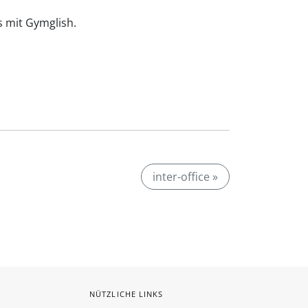
is mit Gymglish.
inter-office »
NÜTZLICHE LINKS