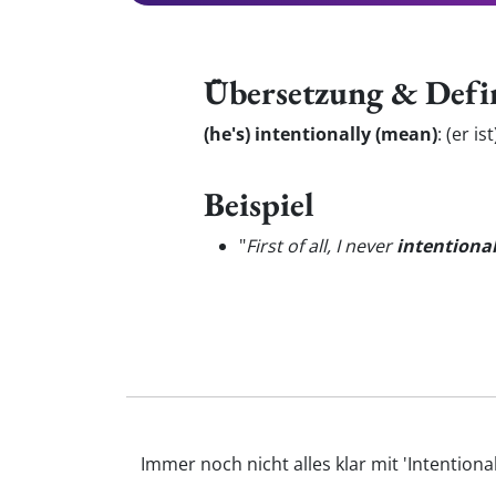
Übersetzung & Defi
(he's) intentionally (mean)
:
(er is
Beispiel
"
First of all, I never
intentional
Immer noch nicht alles klar mit 'Intention