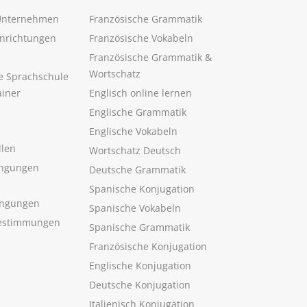
 Unternehmen
Französische Grammatik
inrichtungen
Französische Vokabeln
Französische Grammatik &
Wortschatz
ne Sprachschule
ainer
Englisch online lernen
Englische Grammatik
Englische Vokabeln
llen
Wortschatz Deutsch
ngungen
Deutsche Grammatik
Spanische Konjugation
ingungen
Spanische Vokabeln
estimmungen
Spanische Grammatik
Französische Konjugation
Englische Konjugation
Deutsche Konjugation
Italienisch Konjugation