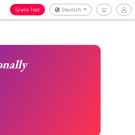
Gratis Test
Deutsch
onally