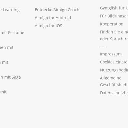
Gymglish für
e Learning
Entdecke Aimigo Coach
Für Bildungse
Aimigo for Android
Kooperation
Aimigo for iOS
Finden Sie ei
n mit Perfume
oder Sprachtr
----
nen mit
Impressum
Cookies einste
n mit
Nutzungsbedi
nen mit Saga
Allgemeine
Geschäftsbed
 mit
Datenschutzb