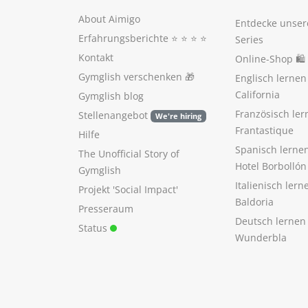
About Aimigo
Entdecke unser
Erfahrungsberichte
⭐️ ⭐️ ⭐️ ⭐️
Series
Kontakt
Online-Shop 🛍
Gymglish verschenken
🎁
Englisch lerne
California
Gymglish blog
Französisch ler
Stellenangebot
We're hiring
Frantastique
Hilfe
Spanisch lerne
The Unofficial Story of
Hotel Borbollón
Gymglish
Italienisch ler
Projekt 'Social Impact'
Baldoria
Presseraum
Deutsch lernen
Status
Wunderbla