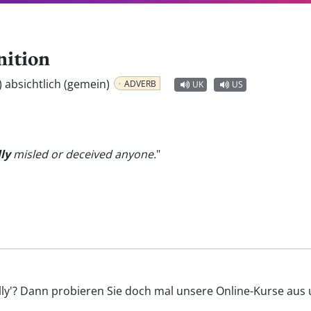
nition
t) absichtlich (gemein)
ADVERB
UK
US
ly
misled or deceived anyone.
"
ally'? Dann probieren Sie doch mal unsere Online-Kurse aus u