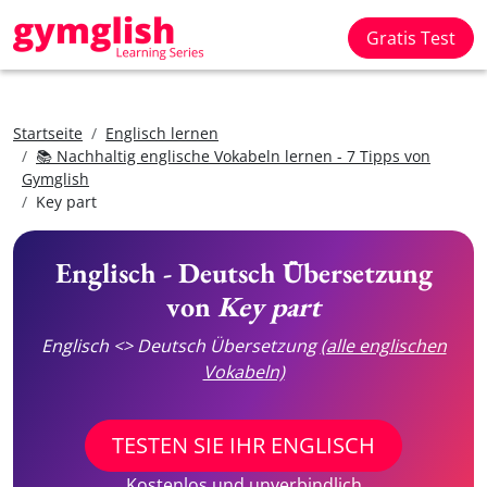
Gratis Test
Startseite
Englisch lernen
📚 Nachhaltig englische Vokabeln lernen - 7 Tipps von
Gymglish
Key part
Englisch - Deutsch Übersetzung
von
Key part
Englisch <> Deutsch Übersetzung
(alle englischen
Vokabeln)
TESTEN SIE IHR ENGLISCH
Kostenlos und unverbindlich