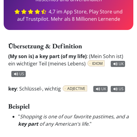
4,7 im App Store, Play Store und
auf Trustpilot. Mehr als 8 Millionen Lernende
Übersetzung & Definition
(My son is) a key part (of my life)
:
(Mein Sohn ist)
ein wichtiger Teil (meines Lebens)
IDIOM
UK
US
key
:
Schlüssel-, wichtig
ADJECTIVE
UK
US
Beispiel
"
Shopping is one of our favorite pastimes, and a
key part
of any American's life.
"