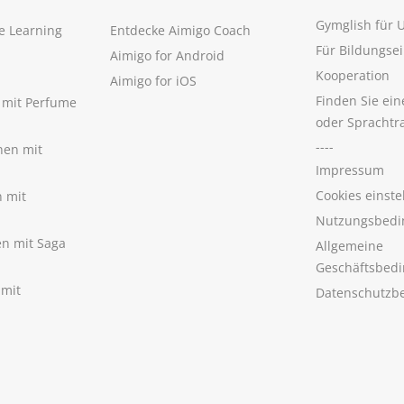
Gymglish für
e Learning
Entdecke Aimigo Coach
Für Bildungse
Aimigo for Android
Kooperation
Aimigo for iOS
Finden Sie ei
n mit Perfume
oder Sprachtr
----
nen mit
Impressum
Cookies einste
n mit
Nutzungsbedi
nen mit Saga
Allgemeine
Geschäftsbed
 mit
Datenschutzb