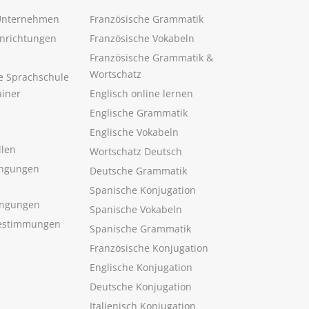
 Unternehmen
Französische Grammatik
inrichtungen
Französische Vokabeln
Französische Grammatik &
Wortschatz
ne Sprachschule
ainer
Englisch online lernen
Englische Grammatik
Englische Vokabeln
llen
Wortschatz Deutsch
ngungen
Deutsche Grammatik
Spanische Konjugation
ingungen
Spanische Vokabeln
estimmungen
Spanische Grammatik
Französische Konjugation
Englische Konjugation
Deutsche Konjugation
Italienisch Konjugation