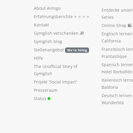
About Aimigo
Entdecke unser
Erfahrungsberichte
⭐️ ⭐️ ⭐️ ⭐️
Series
Kontakt
Online-Shop 🛍
Gymglish verschenken
🎁
Englisch lerne
California
Gymglish blog
Französisch ler
Stellenangebot
We're hiring
Frantastique
Hilfe
Spanisch lerne
The Unofficial Story of
Hotel Borbollón
Gymglish
Italienisch ler
Projekt 'Social Impact'
Baldoria
Presseraum
Deutsch lernen
Status
Wunderbla