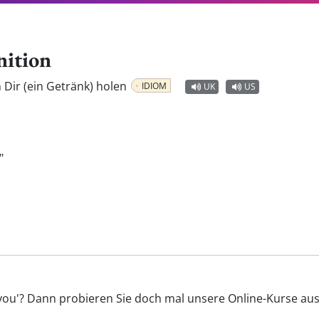
nition
 Dir (ein Getränk) holen
IDIOM
UK
US
"
 you'? Dann probieren Sie doch mal unsere Online-Kurse aus 