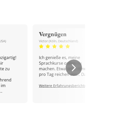
Vergnügen
USA)
Victor (Köln, Deutschland)
zigartig!
Ich genieße es, meine
ir
Sprachkurse online zu
tte zu
machen. Etwa zehn Minuten
pro Tag reichen aus... Danke!
ährend
 im
Weitere Erfahrungsberichte.
..