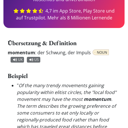
4,7 im App Store, Play Store und
auf Trustpilot. Mehr als 8 Millionen Lernende
Übersetzung & Definition
momentum
:
der Schwung, der Impuls
NOUN
UK
US
Beispiel
"
Of the many trendy movements gaining
popularity within elitist circles, the "local food"
movement may have the most
momentum
.
The term describes the growing preference of
some consumers to eat only locally or
regionally-produced food rather than food
which has traveled great distances before