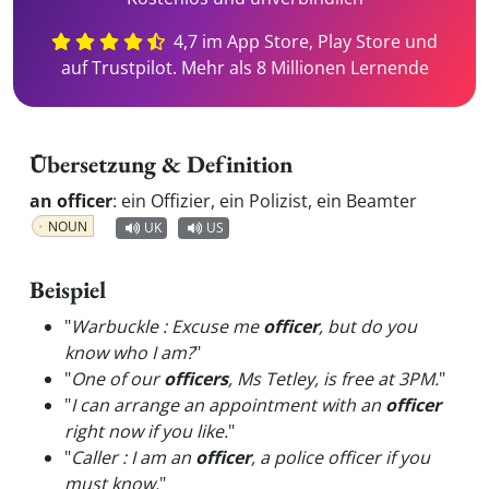
4,7 im App Store, Play Store und
auf Trustpilot. Mehr als 8 Millionen Lernende
Übersetzung & Definition
an officer
:
ein Offizier, ein Polizist, ein Beamter
NOUN
UK
US
Beispiel
"
Warbuckle : Excuse me
officer
, but do you
know who I am?
"
"
One of our
officers
, Ms Tetley, is free at 3PM.
"
"
I can arrange an appointment with an
officer
right now if you like.
"
"
Caller : I am an
officer
, a police officer if you
must know.
"