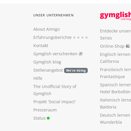
UNSER UNTERNEHMEN
About Aimigo
Entdecke unser
Erfahrungsberichte
⭐️ ⭐️ ⭐️ ⭐️
Series
Kontakt
Online-Shop 🛍
Gymglish verschenken
🎁
Englisch lerne
California
Gymglish blog
Französisch ler
Stellenangebot
We're hiring
Frantastique
Hilfe
Spanisch lerne
The Unofficial Story of
Hotel Borbollón
Gymglish
Italienisch ler
Projekt 'Social Impact'
Baldoria
Presseraum
Deutsch lernen
Status
Wunderbla