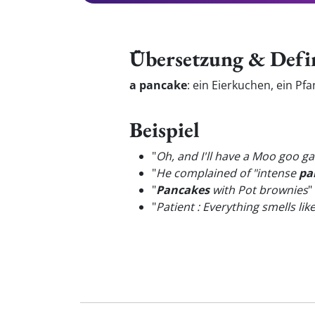
Übersetzung & Defi
a pancake
:
ein Eierkuchen, ein P
Beispiel
"
Oh, and I'll have a Moo goo g
"
He complained of "intense
pa
"
Pancakes
with Pot brownies
"
"
Patient : Everything smells lik