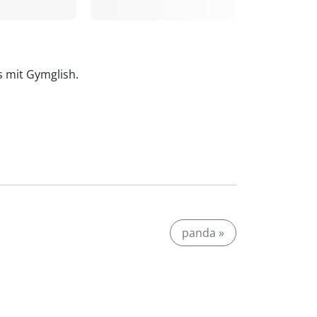
is mit Gymglish.
panda »