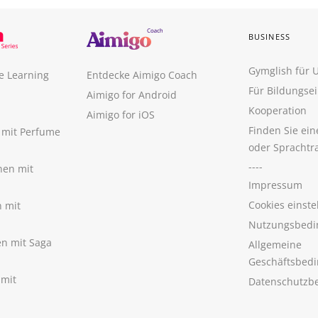
BUSINESS
Gymglish für
e Learning
Entdecke Aimigo Coach
Für Bildungse
Aimigo for Android
Kooperation
Aimigo for iOS
Finden Sie ei
n mit Perfume
oder Sprachtr
----
nen mit
Impressum
Cookies einste
n mit
Nutzungsbedi
nen mit Saga
Allgemeine
Geschäftsbed
 mit
Datenschutzb