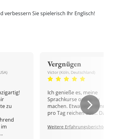
 verbessern Sie spielerisch Ihr Englisch!
Vergnügen
USA)
Victor (Köln, Deutschland)
zigartig!
Ich genieße es, meine
ir
Sprachkurse online zu
tte zu
machen. Etwa zehn Minuten
pro Tag reichen aus... Danke!
ährend
 im
Weitere Erfahrungsberichte.
..