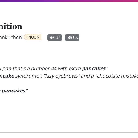
nition
fannkuchen
NOUN
UK
US
ai pan that's a number 44 with extra
pancakes
.
"
ncake
syndrome", "lazy eyebrows" and a "chocolate mistake
e
pancakes
!
"