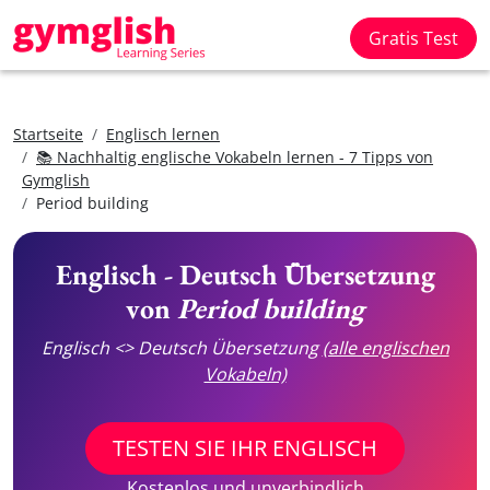
Gratis Test
Startseite
Englisch lernen
📚 Nachhaltig englische Vokabeln lernen - 7 Tipps von
Gymglish
Period building
Englisch - Deutsch Übersetzung
von
Period building
Englisch <> Deutsch Übersetzung
(alle englischen
Vokabeln)
TESTEN SIE IHR ENGLISCH
Kostenlos und unverbindlich