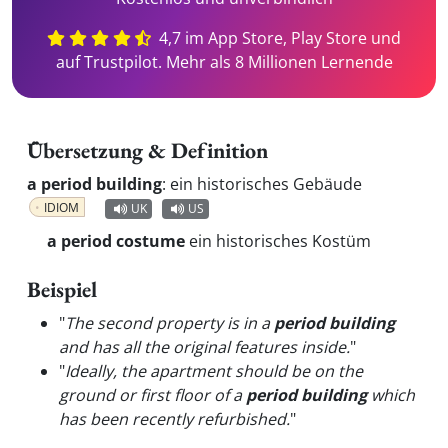
4,7 im App Store, Play Store und
auf Trustpilot. Mehr als 8 Millionen Lernende
Übersetzung & Definition
a period building
:
ein historisches Gebäude
IDIOM
UK
US
a period costume
ein historisches Kostüm
Beispiel
"
The second property is in a
period building
and has all the original features inside.
"
"
Ideally, the apartment should be on the
ground or first floor of a
period building
which
has been recently refurbished.
"