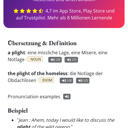
4,7 im App Store, Play Store und
auf Trustpilot. Mehr als 8 Millionen Lernende
Übersetzung & Definition
a plight
:
eine missliche Lage, eine Misere, eine
Notlage
NOUN
UK
US
the plight of the homeless
:
die Notlage der
Obdachlosen
IDIOM
UK
US
Pronunciation examples
Beispiel
"
Jean : Ahem, today I would like to discuss the
plight
of the wild pigeon.
"