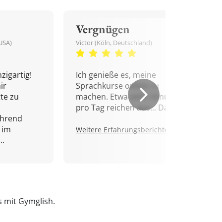
Vergnügen
USA)
Victor (Köln, Deutschland)
zigartig!
Ich genieße es, meine
ir
Sprachkurse online zu
tte zu
machen. Etwa zehn Minuten
pro Tag reichen aus... Danke!
ährend
 im
Weitere Erfahrungsberichte.
..
is mit Gymglish.