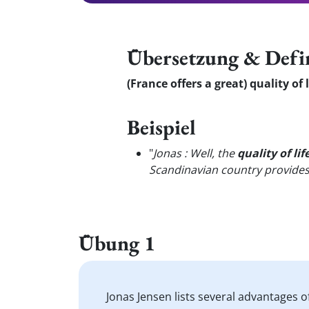
Übersetzung & Defi
(France offers a great) quality of l
Beispiel
"
Jonas : Well, the
quality of lif
Scandinavian country provides e
Übung 1
Jonas Jensen lists several advantages o