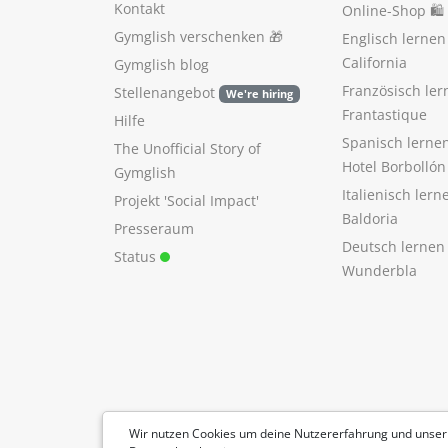
Kontakt
Online-Shop 🛍
Gymglish verschenken
🎁
Englisch lerne
California
Gymglish blog
Französisch ler
Stellenangebot
We're hiring
Frantastique
Hilfe
Spanisch lerne
The Unofficial Story of
Hotel Borbollón
Gymglish
Italienisch ler
Projekt 'Social Impact'
Baldoria
Presseraum
Deutsch lernen
Status
Wunderbla
Wir nutzen Cookies um deine Nutzererfahrung und unser