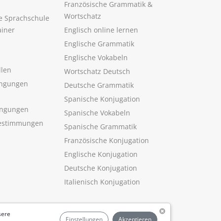
Französische Grammatik &
Wortschatz
ne Sprachschule
ainer
Englisch online lernen
Englische Grammatik
Englische Vokabeln
llen
Wortschatz Deutsch
ngungen
Deutsche Grammatik
Spanische Konjugation
ingungen
Spanische Vokabeln
estimmungen
Spanische Grammatik
Französische Konjugation
Englische Konjugation
Deutsche Konjugation
Italienisch Konjugation
sere
Einstellungen
Akzeptieren