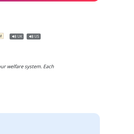
M
UK
US
 our welfare system. Each