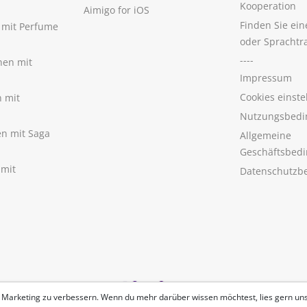
Kooperation
Aimigo for iOS
Finden Sie ei
n mit Perfume
oder Sprachtr
----
nen mit
Impressum
Cookies einste
n mit
Nutzungsbedi
nen mit Saga
Allgemeine
Geschäftsbed
 mit
Datenschutzb
 Marketing zu verbessern. Wenn du mehr darüber wissen möchtest, lies gern un