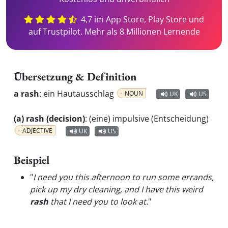
4,7 im App Store, Play Store und
auf Trustpilot. Mehr als 8 Millionen Lernende
Übersetzung & Definition
a rash
:
ein Hautausschlag
NOUN
UK
US
(a) rash (decision)
:
(eine) impulsive (Entscheidung)
ADJECTIVE
UK
US
Beispiel
"
I need you this afternoon to run some errands,
pick up my dry cleaning, and I have this weird
rash
that I need you to look at.
"